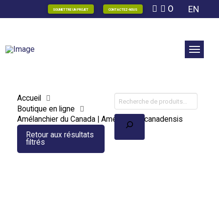
0
EN
SOUMETTRE UN PROJET
CONTACTEZ-NOUS
Accueil
Boutique en ligne
Recherche
Amélanchier du Canada | Amelanchier canadensis
Retour aux résultats
filtrés