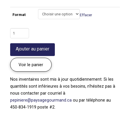
Format
Effacer
quantité
de
Achillée
Ajouter au panier
'Cassis'
|
Achillea
Voir le panier
millefolium
Nos inventaires sont mis à jour quotidiennement. Si les
quantités sont inférieures à vos besoins, n'hésitez pas à
nous contacter par courriel à
pepiniere@paysagegourmand.ca
ou par téléphone au
450-834-1919 poste #2.