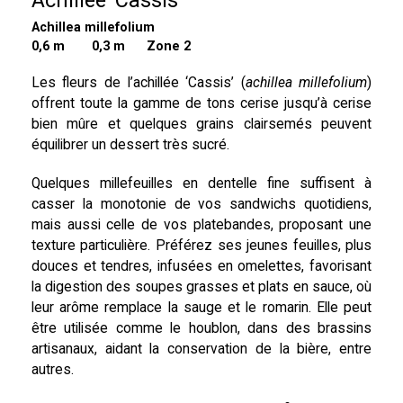
Achillée 'Cassis'
Achillea millefolium
0,6 m
0,3 m Zone 2
Les fleurs de l’achillée ‘Cassis’ (
achillea millefolium
)
offrent toute la gamme de tons cerise jusqu’à cerise
bien mûre et quelques grains clairsemés peuvent
équilibrer un dessert très sucré.
Quelques millefeuilles en dentelle fine suffisent à
casser la monotonie de vos sandwichs quotidiens,
mais aussi celle de vos platebandes, proposant une
texture particulière. Préférez ses jeunes feuilles, plus
douces et tendres, infusées en omelettes, favorisant
la digestion des soupes grasses et plats en sauce, où
leur arôme remplace la sauge et le romarin. Elle peut
être utilisée comme le houblon, dans des brassins
artisanaux, aidant la conservation de la bière, entre
autres.