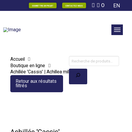
0
EN
SOUMETTRE UN PROJET
CONTACTEZ-NOUS
Accueil
Boutique en ligne
Recherche
Achillée 'Cassis' | Achillea millefolium
Retour aux résultats
filtrés