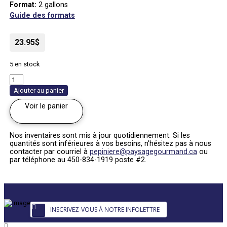
Format:
2 gallons
Guide des formats
23.95$
5 en stock
quantité
de
Ajouter au panier
Armoise
'Silver
Voir le panier
Mound'
|
Artemisia
schmidtiana
Nos inventaires sont mis à jour quotidiennement. Si les
quantités sont inférieures à vos besoins, n'hésitez pas à nous
contacter par courriel à
pepiniere@paysagegourmand.ca
ou
par téléphone au 450-834-1919 poste #2.
INSCRIVEZ-VOUS À NOTRE INFOLETTRE