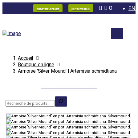
0
EN
SOUMETTRE UN PROJET
CONTACTEZ-NOUS
Accueil
Boutique en ligne
Armoise 'Silver Mound' | Artemisia schmidtiana
Retour aux résultats filtrés
Recherche