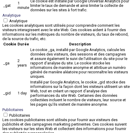
Ce cookie est installé par Google Universal Analytics pour
1
_gat
limiter le taux de demande et ainsi limiter la collecte de
minute
données sur les sites à fort trafic.
Analytique
Analytique
Les cookies analytiques sont utilisés pour comprendre comment les
visiteurs interagissent avec le site Web. Ces cookies aident à fournir des
informations sur les métriques du nombre de visiteurs, du taux de rebond,
de la source du trafic, etc.
Cookie
Durée
Description
Le cookie _ga, installé par Google Analytics, calcule les
données des visiteurs, des sessions et des campagnes
et assure également le suivi de l'utilisation du site pour le
2
_ga
rapport d'analyse du site. Le cookie stocke les
years
informations de manière anonyme et attribue un numéro
généré de manière aléatoire pour reconnaître les visiteurs
uniques.
Installé par Google Analytics, le cookie _gid stocke des
informations sur la façon dont les visiteurs utilisent un site
Web, tout en créant un rapport d'analyse des
_gid
1 day
performances du site Web. Certaines des données
collectées incluent le nombre de visiteurs, leur source et
les pages qu'ils visitent de manière anonyme.
Publicitaires
Publicitaires
Les cookies publicitaires sont utilisés pour fournir aux visiteurs des
publicités et des campagnes marketing pertinentes. Ces cookies suivent
les visiteurs sur les sites Web et collectent des informations pour fournir