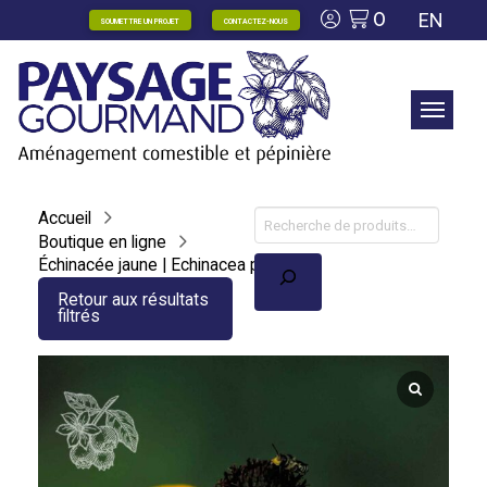
0
EN
SOUMETTRE UN PROJET
CONTACTEZ-NOUS
Accueil
Boutique en ligne
Recherche
Échinacée jaune | Echinacea paradoxa
Retour aux résultats
filtrés