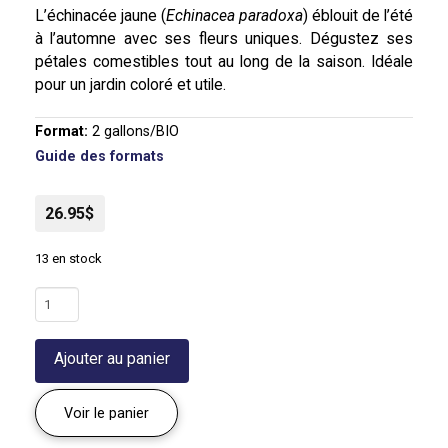
L’échinacée jaune (
Echinacea paradoxa
) éblouit de l’été
à l’automne avec ses fleurs uniques. Dégustez ses
pétales comestibles tout au long de la saison. Idéale
pour un jardin coloré et utile.
Format:
2 gallons/BIO
Guide des formats
26.95$
13 en stock
quantité
de
Échinacée
Ajouter au panier
jaune
|
Echinacea
Voir le panier
paradoxa