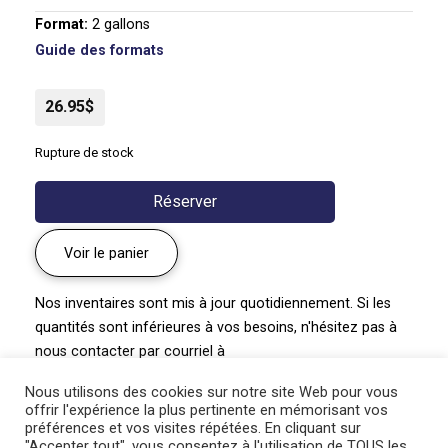
Format:
2 gallons
Guide des formats
26.95$
Rupture de stock
Réserver
Voir le panier
Nos inventaires sont mis à jour quotidiennement. Si les
quantités sont inférieures à vos besoins, n'hésitez pas à
nous contacter par courriel à
pepiniere@paysagegourmand.ca
ou par téléphone au
Nous utilisons des cookies sur notre site Web pour vous
450-834-1919 poste #2.
offrir l'expérience la plus pertinente en mémorisant vos
préférences et vos visites répétées. En cliquant sur
"Accepter tout", vous consentez à l'utilisation de TOUS les