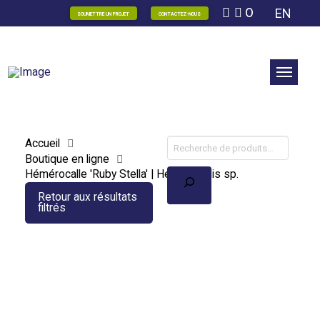
0
EN
SOUMETTRE UN PROJET
CONTACTEZ-NOUS
Accueil
Boutique en ligne
Recherche
Hémérocalle 'Ruby Stella' | Hemerocallis sp.
Retour aux résultats
filtrés