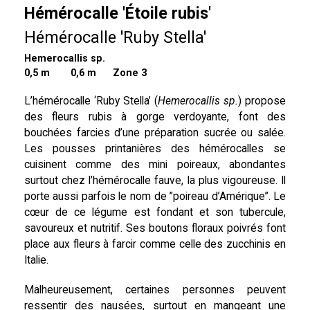
Hémérocalle 'Étoile rubis'
Hémérocalle 'Ruby Stella'
Hemerocallis sp.
0,5 m
0,6 m Zone 3
L’hémérocalle ‘Ruby Stella’ (
Hemerocallis sp.
) propose
des fleurs rubis à gorge verdoyante, font des
bouchées farcies d’une préparation sucrée ou salée.
Les pousses printanières des hémérocalles se
cuisinent comme des mini poireaux, abondantes
surtout chez l’hémérocalle fauve, la plus vigoureuse. Il
porte aussi parfois le nom de ”poireau d’Amérique”. Le
cœur de ce légume est fondant et son tubercule,
savoureux et nutritif. Ses boutons floraux poivrés font
place aux fleurs à farcir comme celle des zucchinis en
Italie.
Malheureusement, certaines personnes peuvent
ressentir des nausées, surtout en mangeant une