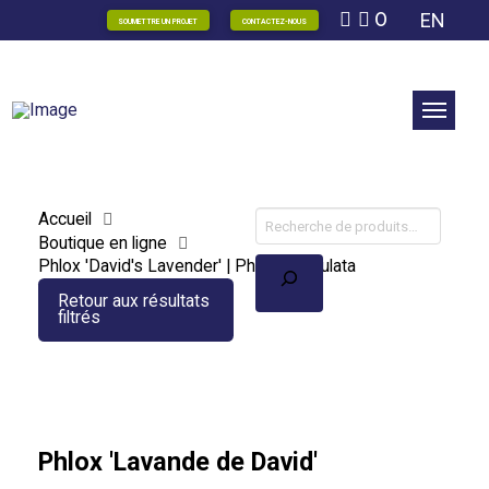
0
EN
SOUMETTRE UN PROJET
CONTACTEZ-NOUS
Accueil
Boutique en ligne
Recherche
Phlox 'David's Lavender' | Phlox paniculata
Retour aux résultats
filtrés
Phlox 'Lavande de David'