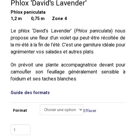
Phlox 'David's Lavender'
Phlox paniculata
1,2 m
0,75 m Zone 4
Le phlox ‘David’s Lavender’ (
Phlox paniculata
) nous
propose une fleur d’un violet qui peut-être récoltée de
la mi-été à la fin de l’été. C’est une garniture idéale pour
agrémenter vos salades et autres plats.
On prévoit une plante accompagnatrice devant pour
camoufler son feuillage généralement sensible à
l’oidium et ses taches blanches.
Guide des formats
Format
Effacer
quantité
de