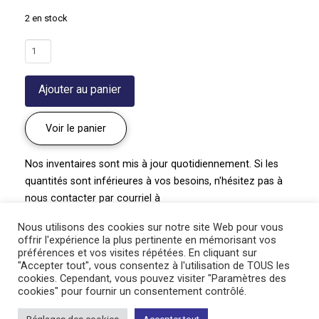
2 en stock
quantité
de
Pivoine
Ajouter au panier
'Karl
Rosenfeld'
|
Voir le panier
Paeonia
lactiflora
Nos inventaires sont mis à jour quotidiennement. Si les
quantités sont inférieures à vos besoins, n'hésitez pas à
nous contacter par courriel à
pepiniere@paysagegourmand.ca
ou par téléphone au
Nous utilisons des cookies sur notre site Web pour vous
450-834-1919 poste #2.
offrir l'expérience la plus pertinente en mémorisant vos
préférences et vos visites répétées. En cliquant sur
"Accepter tout", vous consentez à l'utilisation de TOUS les
cookies. Cependant, vous pouvez visiter "Paramètres des
cookies" pour fournir un consentement contrôlé.