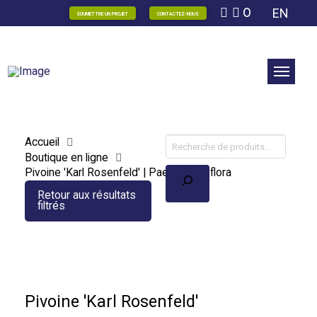
0
EN
SOUMETTRE UN PROJET
CONTACTEZ-NOUS
Accueil
Boutique en ligne
Recherche
Pivoine 'Karl Rosenfeld' | Paeonia lactiflora
Retour aux résultats
filtrés
Pivoine 'Karl Rosenfeld'