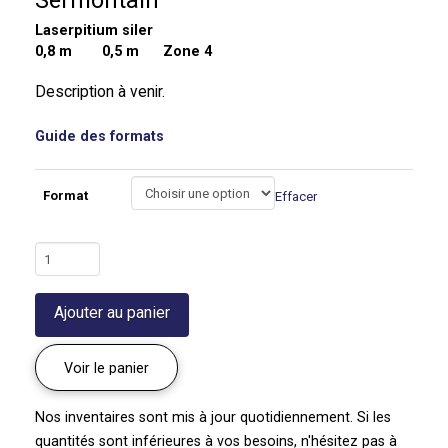
Sermontain
Laserpitium siler
0,8 m
0,5 m Zone 4
Description à venir.
Guide des formats
Format
Effacer
quantité
de
Sermontain
Ajouter au panier
|
Laserpitium
siler
Voir le panier
Nos inventaires sont mis à jour quotidiennement. Si les
quantités sont inférieures à vos besoins, n'hésitez pas à