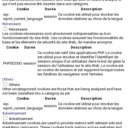
qui n'ont pas encore été classés dans une catégorie.
Cookie
Durée
Description
wp-
Ce cookie est utilisé pour stocker les
session
wpml_current_language
données relatives au choix de la langue.
Nécessaire
Nécessaire
Les cookies nécessaires sont absolument indispensables au bon
fonctionnement du site Web. Ces cookies assurent les fonctionnalités de
base et les éléments de sécurité du site Web, de manière anonyme.
Cookie
Durée
Description
Ce cookie est natif des applications PHP. Le cookie
est utilisé pour stocker et identifier l'identifiant de
session unique d'un utilisateur dans le but de gérer la
PHPSESSID
session
session de l'utilisateur sur le site Web. Le cookie est
un cookie de session et est supprimé lorsque toutes
les fenêtres du navigateur sont fermées.
Others
Others
Other uncategorized cookies are those that are being analyzed and have
not been classified into a category as yet.
Cookie
Durée
Description
wp-
Ce cookie est utilisé pour stocker les
session
wpml_current_language
données relatives au choix de la langue.
Advertisement
Advertisement
Advertisement cookies are used to provide visitors with relevant ads and
marketing campaigns. These cookies track visitors across websites and