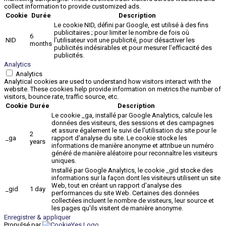
collect information to provide customized ads.
Cookie
Durée
Description
Le cookie NID, défini par Google, est utilisé à des fins
publicitaires ; pour limiter le nombre de fois où
6
NID
l'utilisateur voit une publicité, pour désactiver les
months
publicités indésirables et pour mesurer l'efficacité des
publicités.
Analytics
Analytics
Analytical cookies are used to understand how visitors interact with the
website. These cookies help provide information on metrics the number of
visitors, bounce rate, traffic source, etc.
Cookie
Durée
Description
Le cookie _ga, installé par Google Analytics, calcule les
données des visiteurs, des sessions et des campagnes
et assure également le suivi de l'utilisation du site pour le
2
_ga
rapport d'analyse du site. Le cookie stocke les
years
informations de manière anonyme et attribue un numéro
généré de manière aléatoire pour reconnaître les visiteurs
uniques.
Installé par Google Analytics, le cookie _gid stocke des
informations sur la façon dont les visiteurs utilisent un site
Web, tout en créant un rapport d'analyse des
_gid
1 day
performances du site Web. Certaines des données
collectées incluent le nombre de visiteurs, leur source et
les pages qu'ils visitent de manière anonyme.
Enregistrer & appliquer
Propulsé par