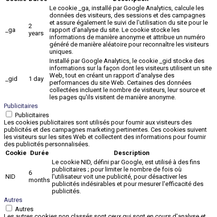
Le cookie _ga, installé par Google Analytics, calcule les
données des visiteurs, des sessions et des campagnes
et assure également le suivi de l'utilisation du site pour le
2
_ga
rapport d'analyse du site. Le cookie stocke les
years
informations de manière anonyme et attribue un numéro
généré de manière aléatoire pour reconnaître les visiteurs
uniques.
Installé par Google Analytics, le cookie _gid stocke des
informations sur la façon dont les visiteurs utilisent un site
Web, tout en créant un rapport d'analyse des
_gid
1 day
performances du site Web. Certaines des données
collectées incluent le nombre de visiteurs, leur source et
les pages qu'ils visitent de manière anonyme.
Publicitaires
Publicitaires
Les cookies publicitaires sont utilisés pour fournir aux visiteurs des
publicités et des campagnes marketing pertinentes. Ces cookies suivent
les visiteurs sur les sites Web et collectent des informations pour fournir
des publicités personnalisées.
Cookie
Durée
Description
Le cookie NID, défini par Google, est utilisé à des fins
publicitaires ; pour limiter le nombre de fois où
6
NID
l'utilisateur voit une publicité, pour désactiver les
months
publicités indésirables et pour mesurer l'efficacité des
publicités.
Autres
Autres
Les autres cookies non classés sont ceux qui sont en cours d'analyse et