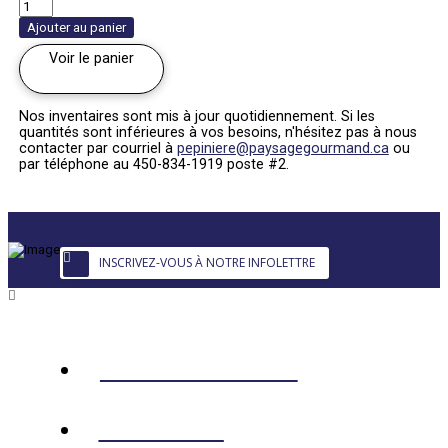
quantité
de
Ajouter au panier
Cataire
rampante
Voir le panier
'Walker's
Low'
|
Nepeta
Nos inventaires sont mis à jour quotidiennement. Si les
x
quantités sont inférieures à vos besoins, n'hésitez pas à nous
faassenii
contacter par courriel à
pepiniere@paysagegourmand.ca
ou
par téléphone au 450-834-1919 poste #2.
INSCRIVEZ-VOUS À NOTRE INFOLETTRE
AMÉNAGEMENT
ACHAT EN