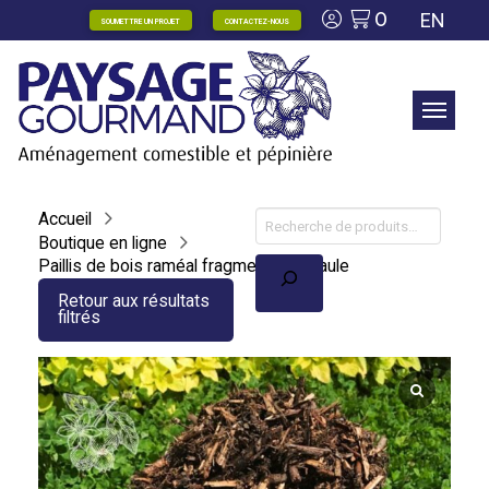
0
EN
SOUMETTRE UN PROJET
CONTACTEZ-NOUS
Accueil
Boutique en ligne
Recherche
Paillis de bois raméal fragmenté de saule
Retour aux résultats
filtrés