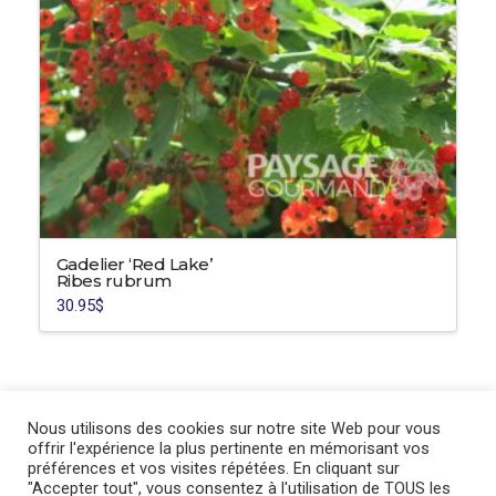
Gadelier ‘Red Lake’
Ribes rubrum
30.95
$
Ce
produit
a
plusieurs
variations.
Nous utilisons des cookies sur notre site Web pour vous
Les
offrir l'expérience la plus pertinente en mémorisant vos
préférences et vos visites répétées. En cliquant sur
options
"Accepter tout", vous consentez à l'utilisation de TOUS les
peuvent