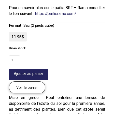
Pour en savoir plus sur le paillis BRF – Ramo consulter
le lien suivant :
https://paillisramo.com/
Format:
Sac (2 pieds cube)
11.95$
89 en stock
quantité
de
Paillis
Ajouter au panier
de
bois
raméal
Voir le panier
fragmenté
de
Mise en garde : Peut entraîner une baisse de
saule
disponibilité de l’azote du sol pour la première année,
au détriment des plantes. Bien que cet azote serait