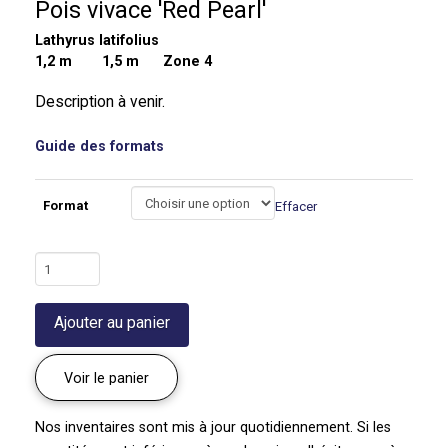
Pois vivace 'Red Pearl'
Lathyrus latifolius
1,2 m
1,5 m Zone 4
Description à venir.
Guide des formats
Format
Effacer
quantité
de
Pois
Ajouter au panier
vivace
'Red
Pearl'
Voir le panier
|
Lathyrus
Nos inventaires sont mis à jour quotidiennement. Si les
latifolius