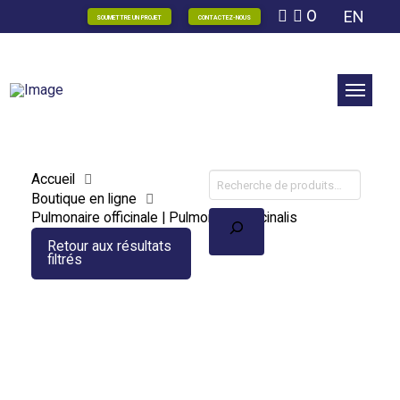
0
EN
SOUMETTRE UN PROJET
CONTACTEZ-NOUS
Accueil
Boutique en ligne
Recherche
Pulmonaire officinale | Pulmonaria officinalis
Retour aux résultats
filtrés