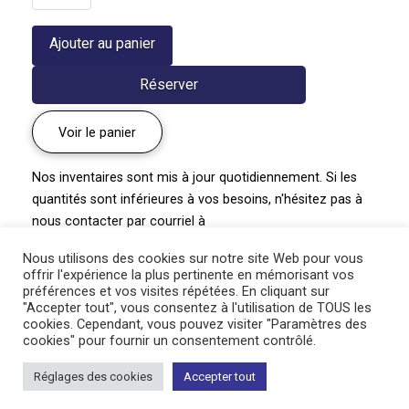
de
Pulmonaire
Ajouter au panier
officinale
|
Réserver
Pulmonaria
officinalis
Voir le panier
Nos inventaires sont mis à jour quotidiennement. Si les
quantités sont inférieures à vos besoins, n'hésitez pas à
nous contacter par courriel à
pepiniere@paysagegourmand.ca
ou par téléphone au
Nous utilisons des cookies sur notre site Web pour vous
450-834-1919 poste #2.
offrir l'expérience la plus pertinente en mémorisant vos
préférences et vos visites répétées. En cliquant sur
"Accepter tout", vous consentez à l'utilisation de TOUS les
cookies. Cependant, vous pouvez visiter "Paramètres des
cookies" pour fournir un consentement contrôlé.
Réglages des cookies
Accepter tout
INSCRIVEZ-VOUS À NOTRE INFOLETTRE