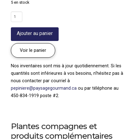
5 en stock
quantité
de
Raifort
Ajouter au panier
|
Armoracia
rusticana
Voir le panier
Nos inventaires sont mis à jour quotidiennement. Si les
quantités sont inférieures à vos besoins, n'hésitez pas à
nous contacter par courriel à
pepiniere@paysagegourmand.ca
ou par téléphone au
450-834-1919 poste #2.
Plantes compagnes et
produits complémentaires