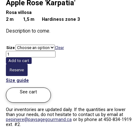
Apple Rose 'Karpatia'
Rosa villosa
2 m
1,5 m Hardiness zone 3
Description to come.
Size
Clear
Apple
Rose
Add to cart
'Karpatia'
|
Reserve
Rosa
villosa
Size guide
quantity
See cart
Our inventories are updated daily. If the quantities are lower
than your needs, do not hesitate to contact us by email at
pepiniere@paysagegourmand.ca
or by phone at 450-834-1919
ext. #2.