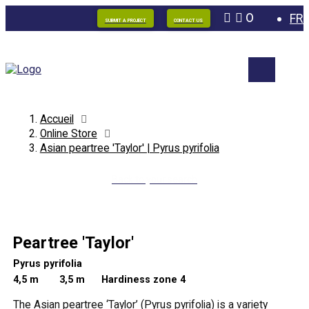
0
FR
SUBMIT A PROJECT
CONTACT US
Accueil
Online Store
Asian peartree 'Taylor' | Pyrus pyrifolia
Back to your search
Peartree 'Taylor'
Pyrus pyrifolia
4,5 m
3,5 m Hardiness zone 4
The Asian peartree ‘Taylor’ (Pyrus pyrifolia) is a variety