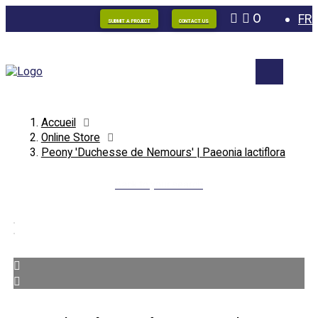
0
FR
SUBMIT A PROJECT
CONTACT US
Accueil
Online Store
Peony 'Duchesse de Nemours' | Paeonia lactiflora
Back to your search