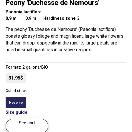
Peony 'Duchesse de Nemours'
Paeonia lactiflora
0,9 m
0,9 m Hardiness zone 3
The peony ‘Duchesse de Nemours’ (Paeonia lactiflora)
boasts glossy foliage and magnificent, large white flowers
that can droop, especially in the rain. Its large petals are
used in small quantities in creative recipes.
Format:
2 gallons/BIO
31.95$
Out of stock
Reserve
Size guide
See cart