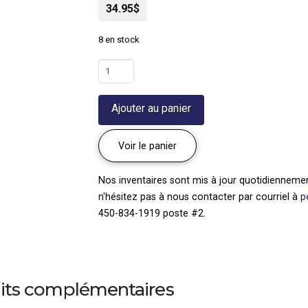
34.95$
8 en stock
quantité
de
Baie
Ajouter au panier
aux
cinq
saveurs
Voir le panier
'Eastern
Prince'
Nos inventaires sont mis à jour quotidiennement
|
n'hésitez pas à nous contacter par courriel à
p
Schisandra
450-834-1919 poste #2.
chinensis
its complémentaires