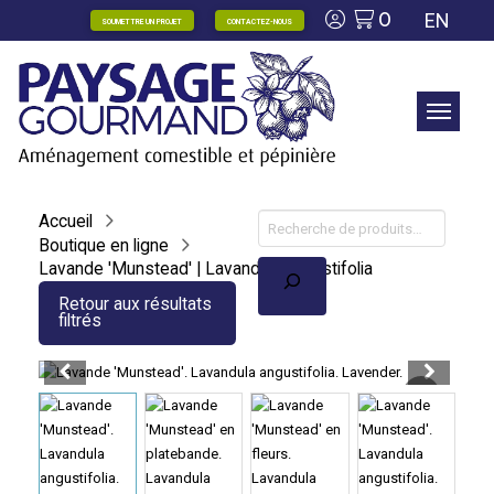
0
EN
SOUMETTRE UN PROJET
CONTACTEZ-NOUS
Accueil
Boutique en ligne
Recherche
Lavande 'Munstead' | Lavandula angustifolia
Retour aux résultats
filtrés