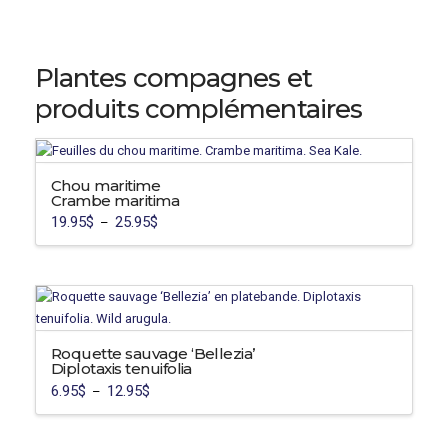
Plantes compagnes et
produits complémentaires
Chou maritime
Crambe maritima
19.95
$
25.95
$
Plage
–
de
Ce
prix :
19.95$
produit
à
a
25.95$
plusieurs
variations.
Les
Roquette sauvage ‘Bellezia’
Diplotaxis tenuifolia
options
6.95
$
12.95
$
Plage
–
peuvent
de
Ce
prix :
être
6.95$
produit
choisies
à