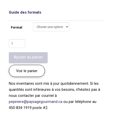
Guide des formats
Format
quantité
de
Lavande
Ajouter au panier
'Munstead'
|
Lavandula
Voir le panier
angustifolia
Nos inventaires sont mis à jour quotidiennement. Si les
quantités sont inférieures à vos besoins, n'hésitez pas à
nous contacter par courriel à
pepiniere@paysagegourmand.ca
ou par téléphone au
450-834-1919 poste #2.