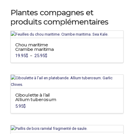
Plantes compagnes et
produits complémentaires
Chou maritime
Crambe maritima
19.95
$
25.95
$
Plage
–
de
Ce
prix :
19.95$
produit
à
a
25.95$
plusieurs
variations.
Les
Ciboulette à l’ail
Allium tuberosum
options
5.95
$
peuvent
être
choisies
sur
la