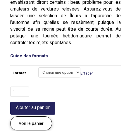
envahissant diront certains : beau problème pour les
amateurs de verdures relevées. Assurez-vous de
laisser une sélection de fleurs à l’approche de
l’automne afin qu’elles se ressèment, puisque la
vivacité de sa racine peut être de courte durée. Au
potager, une tournée hebdomadaire permet de
contrôler les rejets spontanés.
Guide des formats
Format
Effacer
quantité
de
Roquette
Ajouter au panier
sauvage
'Bellezia'
|
Voir le panier
Diplotaxis