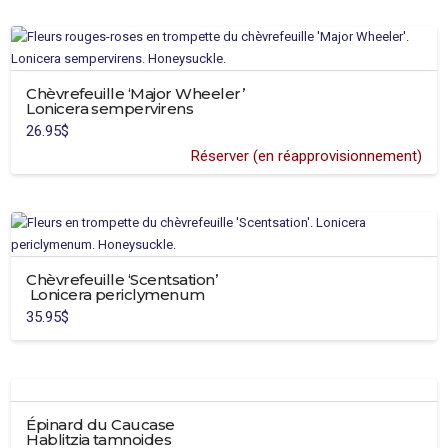
Chèvrefeuille ‘Major Wheeler’
Lonicera sempervirens
26.95
$
Réserver (en réapprovisionnement)
Ce
produit
a
plusieurs
variations.
Chèvrefeuille ‘Scentsation’
Les
Lonicera periclymenum
options
35.95
$
peuvent
être
choisies
sur
la
Épinard du Caucase
page
Hablitzia tamnoides