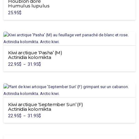
Houblon doré
Humulus lupulus
25.95
$
Kiwi arctique ‘Pasha’ (M)
Actinidia kolomikta
22.95
$
31.95
$
Plage
–
de
Ce
prix :
22.95$
produit
à
31.95$
a
plusieurs
variations.
Kiwi arctique ‘September Sun’ (F)
Les
Actinidia kolomikta
options
22.95
$
31.95
$
Plage
–
peuvent
de
Ce
prix :
être
22.95$
produit
à
choisies
31.95$
a
sur