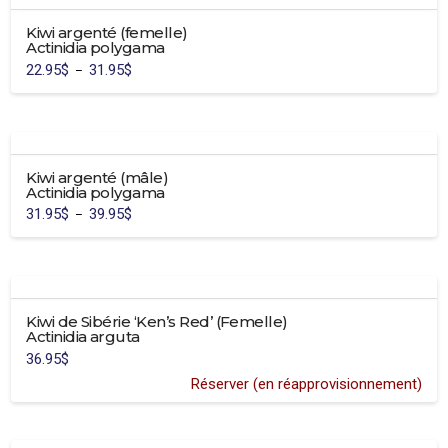
plusieurs
la
Kiwi argenté (femelle)
variations.
page
Actinidia polygama
Les
du
22.95
$
31.95
$
Plage
–
options
de
produit
Ce
prix :
peuvent
22.95$
produit
à
être
31.95$
a
choisies
plusieurs
sur
Kiwi argenté (mâle)
variations.
la
Actinidia polygama
Les
page
31.95
$
39.95
$
Plage
–
options
de
du
Ce
prix :
peuvent
31.95$
produit
produit
à
être
39.95$
a
choisies
plusieurs
sur
Kiwi de Sibérie ‘Ken’s Red’ (Femelle)
variations.
la
Actinidia arguta
Les
page
36.95
$
options
du
Réserver (en réapprovisionnement)
peuvent
produit
être
choisies