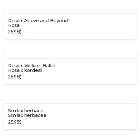
à
29.95$
a
plusieurs
Rosier ‘Above and Beyond’
variations.
Rosa
Les
35.95
$
options
peuvent
être
choisies
sur
Rosier ‘William Baffin’
la
Rosa x kordesii
page
35.95
$
du
produit
Smilax herbacé
Smilax herbacea
25.95
$