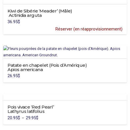
sur
la
Kiwi de Sibérie ‘Meader’ (Mâle)
page
Actinidia arguta
du
36.95
$
produit
Réserver (en réapprovisionnement)
Patate en chapelet (Pois d’Amérique)
Apios americana
26.95
$
Pois vivace ‘Red Pearl’
Lathyrus latifolius
20.95
$
29.95
$
Plage
–
de
Ce
prix :
20.95$
produit