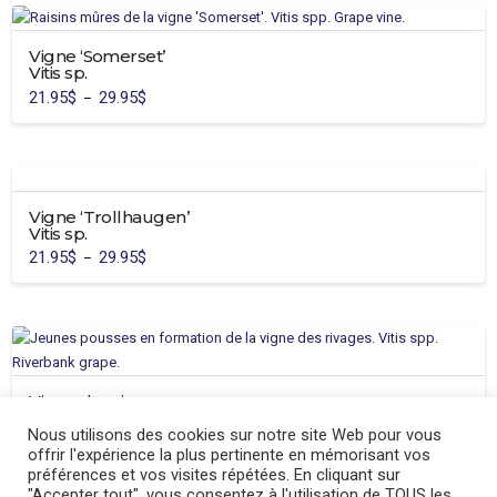
Vigne ‘Somerset’
Vitis sp.
21.95
$
29.95
$
Plage
–
de
Ce
prix :
21.95$
produit
à
29.95$
a
plusieurs
Vigne ‘Trollhaugen’
variations.
Vitis sp.
Les
21.95
$
29.95
$
Plage
–
options
de
Ce
prix :
peuvent
21.95$
produit
à
être
29.95$
a
choisies
plusieurs
sur
variations.
la
Vigne des rivages
Les
page
Vitis riparia
options
Nous utilisons des cookies sur notre site Web pour vous
du
28.95
$
peuvent
offrir l'expérience la plus pertinente en mémorisant vos
produit
être
préférences et vos visites répétées. En cliquant sur
"Accepter tout", vous consentez à l'utilisation de TOUS les
choisies