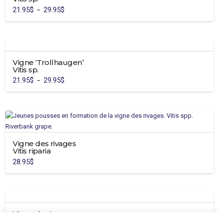
21.95
$
29.95
$
Plage
–
de
Ce
prix :
21.95$
produit
à
29.95$
a
plusieurs
Vigne ‘Trollhaugen’
variations.
Vitis sp.
Les
21.95
$
29.95
$
Plage
–
options
de
Ce
prix :
peuvent
21.95$
produit
à
être
29.95$
a
choisies
plusieurs
sur
variations.
la
Vigne des rivages
Les
page
Vitis riparia
options
du
28.95
$
peuvent
produit
être
choisies
sur
la
Viorne lentago
page