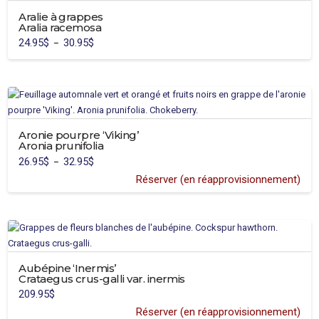
Aralie à grappes
Aralia racemosa
24.95
$
30.95
$
Plage
–
de
Ce
prix :
24.95$
produit
à
30.95$
a
plusieurs
variations.
Aronie pourpre ‘Viking’
Les
Aronia prunifolia
options
26.95
$
32.95
$
Plage
–
peuvent
de
prix :
Réserver (en réapprovisionnement)
être
26.95$
Ce
à
choisies
32.95$
produit
sur
a
la
plusieurs
page
variations.
du
Aubépine ‘Inermis’
Les
produit
Crataegus crus-galli var. inermis
options
209.95
$
peuvent
Réserver (en réapprovisionnement)
être