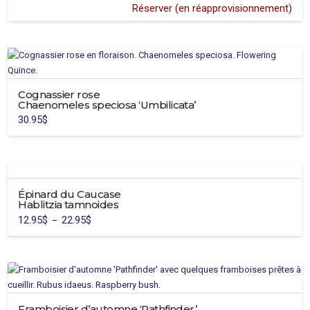
Réserver (en réapprovisionnement)
Cognassier rose
Chaenomeles speciosa ‘Umbilicata’
30.95
$
Épinard du Caucase
Hablitzia tamnoides
12.95
$
22.95
$
Plage
–
de
Ce
prix :
12.95$
produit
à
22.95$
a
plusieurs
variations.
Framboisier d’automne ‘Pathfinder’
Les