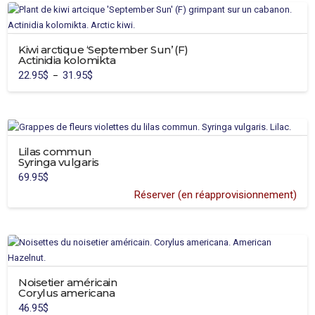
a
sur
plusieurs
la
variations.
page
Kiwi arctique ‘September Sun’ (F)
Les
du
Actinidia kolomikta
options
produit
22.95
$
31.95
$
Plage
–
peuvent
de
Ce
prix :
être
22.95$
produit
à
choisies
31.95$
a
sur
plusieurs
la
variations.
Lilas commun
page
Syringa vulgaris
Les
du
69.95
$
options
produit
Réserver (en réapprovisionnement)
peuvent
être
choisies
sur
la
page
Noisetier américain
du
Corylus americana
produit
46.95
$