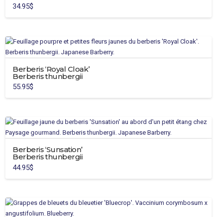
34.95
$
options
peuvent
être
choisies
sur
la
Berberis ‘Royal Cloak’
page
Berberis thunbergii
du
55.95
$
produit
Berberis ‘Sunsation’
Berberis thunbergii
44.95
$