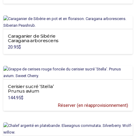
Ce
prix :
être
30.95$
produit
à
choisies
60.95$
a
sur
plusieurs
la
variations.
page
Caraganier de Sibérie
Les
du
Caragana arborescens
options
produit
20.95
$
peuvent
être
choisies
sur
la
page
Cerisier sucré ‘Stella’
du
Prunus avium
produit
144.95
$
Réserver (en réapprovisionnement)