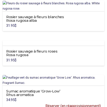
a
plusieurs
variations.
Rosier sauvage à fleurs blanches
Les
Rosa rugosa alba
options
31.95
$
peuvent
être
choisies
sur
la
Rosier sauvage à fleurs roses
page
Rosa rugosa
du
31.95
$
produit
Sumac aromatique ‘Grow-Low’
Rhus aromatica
34.95
$
Réserver (en réapprovisionnement)