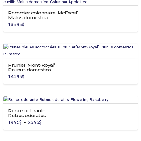
la
variations.
page
Pommier colonnaire ‘McExcel’
Les
du
Malus domestica
options
produit
135.95
$
peuvent
être
choisies
sur
la
page
Prunier ‘Mont-Royal’
du
Prunus domestica
produit
144.95
$
Ronce odorante
Rubus odoratus
19.95
$
25.95
$
Plage
–
de
Ce
prix :
19.95$
produit
à
25.95$