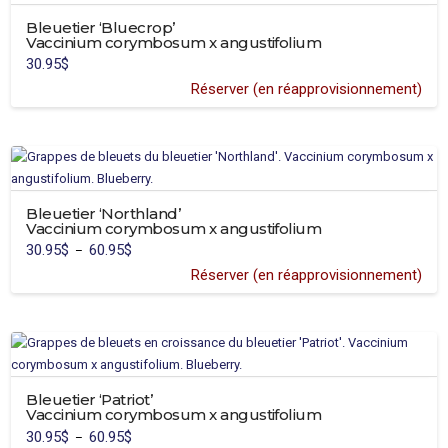
Bleuetier ‘Bluecrop’
Vaccinium corymbosum x angustifolium
30.95
$
Réserver (en réapprovisionnement)
Ce
produit
a
plusieurs
variations.
Bleuetier ‘Northland’
Les
Vaccinium corymbosum x angustifolium
options
30.95
$
60.95
$
Plage
–
peuvent
de
prix :
Réserver (en réapprovisionnement)
être
30.95$
Ce
à
choisies
60.95$
produit
sur
a
la
plusieurs
page
variations.
du
Bleuetier ‘Patriot’
Les
produit
Vaccinium corymbosum x angustifolium
options
30.95
$
60.95
$
Plage
–
peuvent
de