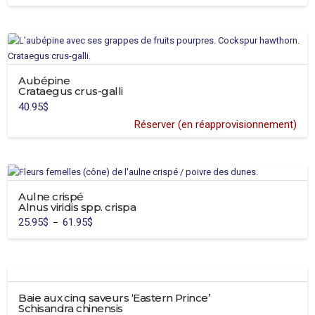
choisies
sur
la
page
du
Aubépine
produit
Crataegus crus-galli
40.95
$
Réserver (en réapprovisionnement)
Aulne crispé
Alnus viridis spp. crispa
25.95
$
61.95
$
Plage
–
de
Ce
prix :
25.95$
produit
à
61.95$
a
plusieurs
Baie aux cinq saveurs ‘Eastern Prince’
variations.
Schisandra chinensis
Les