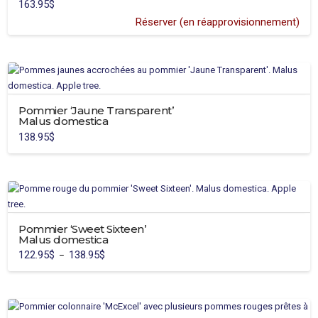
163.95
$
Réserver (en réapprovisionnement)
Pommier ‘Jaune Transparent’
Malus domestica
138.95
$
Ce
produit
a
plusieurs
variations.
Pommier ‘Sweet Sixteen’
Les
Malus domestica
options
122.95
$
138.95
$
Plage
–
peuvent
de
Ce
prix :
être
122.95$
produit
à
choisies
138.95$
a
sur
plusieurs