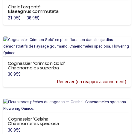
Chalef argenté
Elaeagnus commutata
21.95
$
38.95
$
Plage
–
de
Ce
prix :
21.95$
produit
à
38.95$
a
plusieurs
variations.
Les
Cognassier ‘Crimson Gold’
options
Chaenomeles superba
peuvent
30.95
$
être
Réserver (en réapprovisionnement)
choisies
sur
la
page
du
produit
Cognassier ‘Geisha’
Chaenomeles speciosa
30.95
$