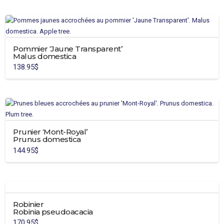
Pommier ‘Jaune Transparent’
Malus domestica
138.95
$
Ce
produit
a
plusieurs
variations.
Prunier ‘Mont-Royal’
Les
Prunus domestica
options
144.95
$
peuvent
être
choisies
sur
la
Robinier
page
Robinia pseudoacacia
du
170.95
$