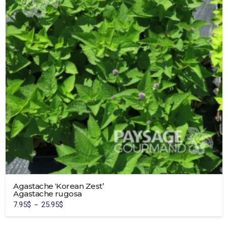
Agastache ‘Korean Zest’
Agastache rugosa
7.95
$
25.95
$
Plage
–
de
Ce
prix :
7.95$
produit