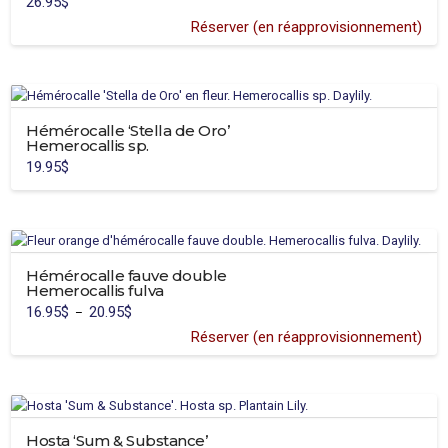
26.95
$
Réserver (en réapprovisionnement)
Hémérocalle ‘Stella de Oro’
Hemerocallis sp.
19.95
$
Ce
produit
a
plusieurs
variations.
Hémérocalle fauve double
Hemerocallis fulva
Les
16.95
$
20.95
$
Plage
–
options
de
prix :
Réserver (en réapprovisionnement)
peuvent
16.95$
Ce
à
être
20.95$
produit
choisies
a
sur
plusieurs
la
variations.
Hosta ‘Sum & Substance’