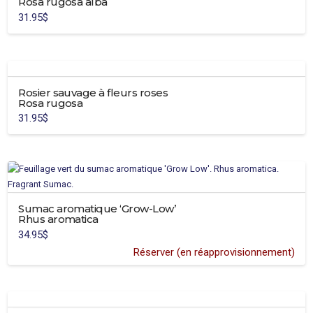
Rosa rugosa alba
du
31.95
$
produit
Rosier sauvage à fleurs roses
Rosa rugosa
31.95
$
Sumac aromatique ‘Grow-Low’
Rhus aromatica
34.95
$
Réserver (en réapprovisionnement)