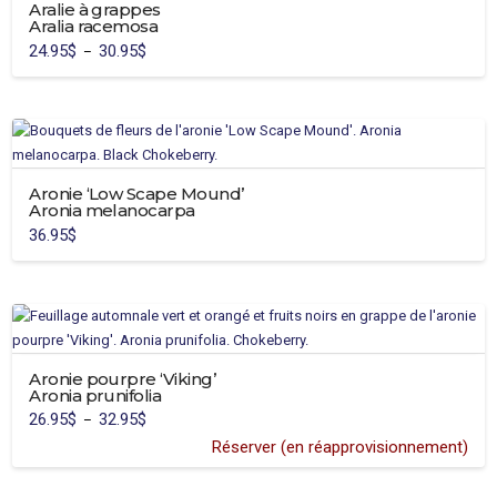
Aralie à grappes
Aralia racemosa
24.95
$
30.95
$
Plage
–
de
Ce
prix :
24.95$
produit
à
30.95$
a
plusieurs
variations.
Aronie ‘Low Scape Mound’
Les
Aronia melanocarpa
options
36.95
$
peuvent
Ce
être
produit
choisies
a
sur
plusieurs
la
variations.
page
Aronie pourpre ‘Viking’
Les
du
Aronia prunifolia
options
produit
26.95
$
32.95
$
Plage
–
peuvent
de
prix :
Réserver (en réapprovisionnement)
être
26.95$
Ce
à
choisies
32.95$
produit