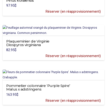
Pinus koraiensis
page
97.95
$
du
Réserver (en réapprovisionnement)
produit
Plaqueminier de Virginie
Diospyros virginiana
82.95
$
Réserver (en réapprovisionnement)
Pommetier colonnaire ‘Purple Spire’
Malus x adstringens
163.95
$
Réserver (en réapprovisionnement)