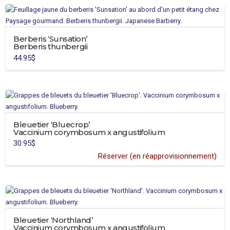
Berberis ‘Sunsation’
Berberis thunbergii
44.95
$
Bleuetier ‘Bluecrop’
Vaccinium corymbosum x angustifolium
30.95
$
Réserver (en réapprovisionnement)
Ce
produit
a
plusieurs
variations.
Bleuetier ‘Northland’
Les
Vaccinium corymbosum x angustifolium