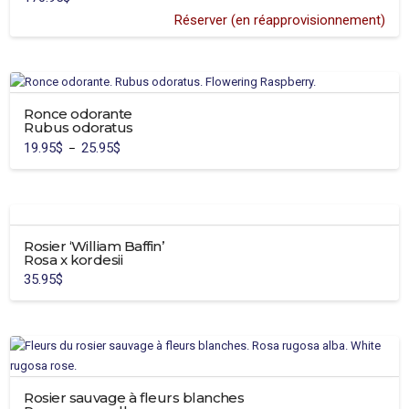
produit
Réserver (en réapprovisionnement)
Ce
produit
a
plusieurs
variations.
Ronce odorante
Rubus odoratus
Les
19.95
$
25.95
$
Plage
–
options
de
Ce
prix :
peuvent
19.95$
produit
à
être
25.95$
a
choisies
plusieurs
sur
Rosier ‘William Baffin’
variations.
la
Rosa x kordesii
Les
page
35.95
$
options
du
peuvent
produit
être
choisies
sur
la
Rosier sauvage à fleurs blanches
page