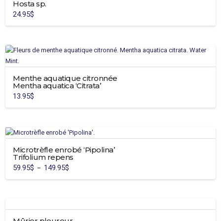
page
Hosta sp.
Les
du
24.95
$
options
produit
Ce
peuvent
produit
être
a
choisies
plusieurs
sur
variations.
la
Menthe aquatique citronnée
Les
page
Mentha aquatica ‘Citrata’
options
du
13.95
$
peuvent
produit
être
choisies
sur
la
Microtrèfle enrobé ‘Pipolina’
page
Trifolium repens
du
59.95
$
149.95
$
Plage
–
de
produit
Ce
prix :
59.95$
produit
à
149.95$
a
plusieurs
Mûrier pleureur
variations.