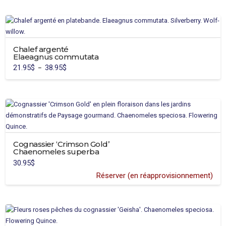
Chalef argenté
Elaeagnus commutata
21.95
$
38.95
$
Plage
–
de
Ce
prix :
21.95$
produit
à
38.95$
a
plusieurs
variations.
Les
Cognassier ‘Crimson Gold’
options
Chaenomeles superba
peuvent
30.95
$
être
Réserver (en réapprovisionnement)
choisies
sur
la
page
du