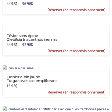
produit
44.95
$
96.95
$
Plage
–
de
prix :
Réserver (en réapprovisionnement)
44.95$
Ce
à
96.95$
produit
a
plusieurs
Févier sans épine
variations.
Gleditsia triacanthos inermis
Les
44.95
$
92.95
$
Plage
–
options
de
prix :
Réserver (en réapprovisionnement)
peuvent
44.95$
Ce
à
être
92.95$
produit
choisies
a
sur
plusieurs
la
variations.
Fraisier alpin jaune
page
Fragaria vesca sempiflorans
Les
du
16.95
$
options
produit
Réserver (en réapprovisionnement)
peuvent
être
choisies
sur