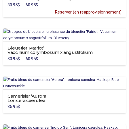
options
30.95
$
60.95
$
Plage
–
peuvent
de
prix :
Réserver (en réapprovisionnement)
être
30.95$
Ce
à
choisies
60.95$
produit
sur
a
la
plusieurs
page
variations.
du
Bleuetier ‘Patriot’
Les
produit
Vaccinium corymbosum x angustifolium
options
30.95
$
60.95
$
Plage
–
peuvent
de
Ce
prix :
être
30.95$
produit
à
choisies
60.95$
a
sur
plusieurs
la
variations.
page
Camerisier ‘Aurora’
Les
du
Lonicera caerulea
options
produit
35.95
$
peuvent
être
choisies
sur