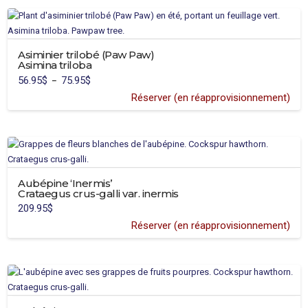
sur
a
la
plusieurs
page
variations.
du
Asiminier trilobé (Paw Paw)
Les
produit
Asimina triloba
options
56.95
$
75.95
$
Plage
–
peuvent
de
prix :
Réserver (en réapprovisionnement)
être
56.95$
à
choisies
75.95$
sur
la
page
du
Aubépine ‘Inermis’
produit
Crataegus crus-galli var. inermis
209.95
$
Réserver (en réapprovisionnement)