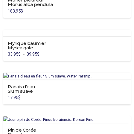
Morus alba pendula
Les
183.95
$
options
peuvent
être
choisies
sur
Myrique baumier
la
Myrica gale
page
33.95
$
39.95
$
Plage
–
de
du
Ce
prix :
33.95$
produit
produit
à
39.95$
a
plusieurs
variations.
Panais d’eau
Sium suave
Les
17.95
$
options
peuvent
être
choisies
sur
Pin de Corée
la