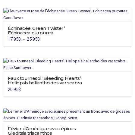
Échinacée ‘Green Twister’
Echinacea purpurea
17.95
$
25.95
$
Plage
–
de
Ce
prix :
17.95$
produit
à
25.95$
a
plusieurs
variations.
Faux tournesol ‘Bleeding Hearts’
Les
Heliopsis helianthoides var.scabra
options
20.95
$
peuvent
être
choisies
sur
la
page
Févier d’Amérique avec épines
du
Gleditsia triacanthos