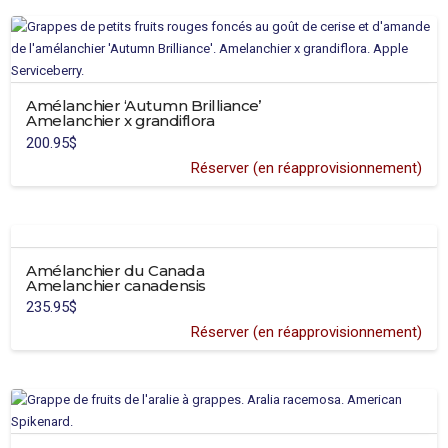
à
25.95$
a
plusieurs
variations.
Les
Amélanchier ‘Autumn Brilliance’
options
Amelanchier x grandiflora
peuvent
200.95
$
être
Réserver (en réapprovisionnement)
choisies
sur
la
page
du
Amélanchier du Canada
produit
Amelanchier canadensis
235.95
$
Réserver (en réapprovisionnement)