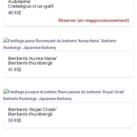
Aubépine
Crataegus crus-galli
40.95
$
Réserver (en réapprovisionnement)
Berberis ‘Aurea Nana’
Berberis thunbergii
41.95
$
Berberis ‘Royal Cloak’
Berberis thunbergii
55.95
$