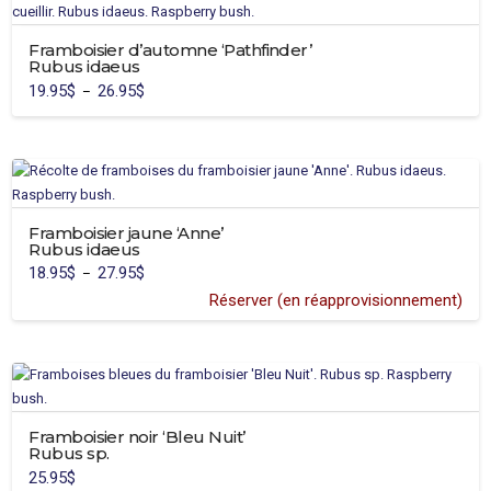
la
page
Framboisier d’automne ‘Pathfinder’
du
Rubus idaeus
produit
19.95
$
26.95
$
Plage
–
de
Ce
prix :
19.95$
produit
à
26.95$
a
plusieurs
variations.
Framboisier jaune ‘Anne’
Les
Rubus idaeus
options
18.95
$
27.95
$
Plage
–
peuvent
de
prix :
Réserver (en réapprovisionnement)
être
18.95$
Ce
à
choisies
27.95$
produit
sur
a
la
plusieurs
page
variations.
du
Framboisier noir ‘Bleu Nuit’
Les
produit
Rubus sp.
options
25.95
$
peuvent