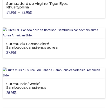
Sumac doré de Virginie ‘Tiger Eyes’
Rhus typhina
51.95
$
72.95
$
Plage
–
de
Ce
prix :
51.95$
produit
à
72.95$
a
plusieurs
variations.
Sureau du Canada doré
Les
Sambucus canadensis aurea
options
27.95
$
peuvent
être
choisies
sur
la
page
Sureau nain ‘Scotia’
du
Sambucus canadensis
produit
28.95
$