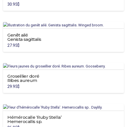
du
30.95
$
produit
Ce
produit
a
plusieurs
variations.
Genêt ailé
Genista sagittalis
Les
27.95
$
options
peuvent
être
choisies
sur
Groseillier doré
la
Ribes aureum
page
29.95
$
du
produit
Hémérocalle ‘Ruby Stella’
Hemerocallis sp.