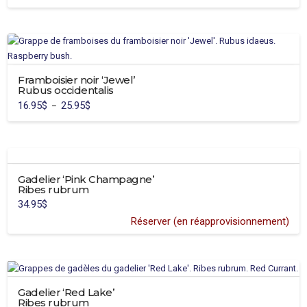
être
choisies
sur
la
page
Framboisier noir ‘Jewel’
du
Rubus occidentalis
produit
16.95
$
25.95
$
Plage
–
de
Ce
prix :
16.95$
produit
à
25.95$
a
plusieurs
Gadelier ‘Pink Champagne’
variations.
Ribes rubrum
Les
34.95
$
options
Réserver (en réapprovisionnement)
peuvent
être
choisies
sur
la
Gadelier ‘Red Lake’
page
Ribes rubrum