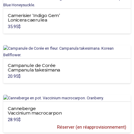
la
page
Camerisier ‘Indigo Gem’
du
Lonicera caerulea
produit
35.95
$
Campanule de Corée
Campanula takesimana
20.95
$
Canneberge
Vaccinium macrocarpon
28.95
$
Réserver (en réapprovisionnement)