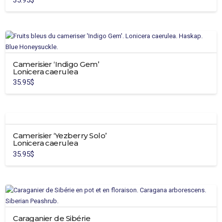
Camerisier ‘Indigo Gem’
Lonicera caerulea
35.95
$
Camerisier ‘Yezberry Solo’
Lonicera caerulea
35.95
$
Caraganier de Sibérie