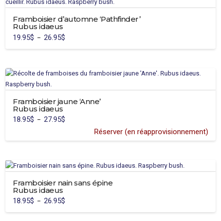
sur
variations.
la
Framboisier d’automne ‘Pathfinder’
Les
page
Rubus idaeus
options
du
19.95
$
26.95
$
Plage
–
peuvent
de
produit
Ce
prix :
être
19.95$
produit
à
choisies
26.95$
a
sur
plusieurs
la
variations.
page
Framboisier jaune ‘Anne’
Les
du
Rubus idaeus
options
produit
18.95
$
27.95
$
Plage
–
peuvent
de
prix :
Réserver (en réapprovisionnement)
être
18.95$
Ce
à
choisies
27.95$
produit
sur
a
la
plusieurs
page
variations.
Framboisier nain sans épine
du
Rubus idaeus
Les
produit
18.95
$
26.95
$
Plage
–
options
de
Ce
prix :
peuvent
18.95$
produit