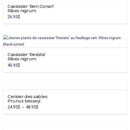
Cassissier ‘Ben Conan’
Ribes nigrum
26.95
$
Cassissier ‘Resista’
Ribes nigrum
40.95
$
Cerisier des sables
Prunus besseyi
24.95
$
48.95
$
Plage
–
de
Ce
prix :
24.95$
produit
à
48.95$
a