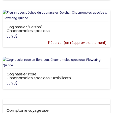
sur
la
page
du
produit
Cognassier ‘Geisha’
Chaenomeles speciosa
30.95
$
Réserver (en réapprovisionnement)
Cognassier rose
Chaenomeles speciosa ‘Umbilicata’
30.95
$
Comptonie voyageuse