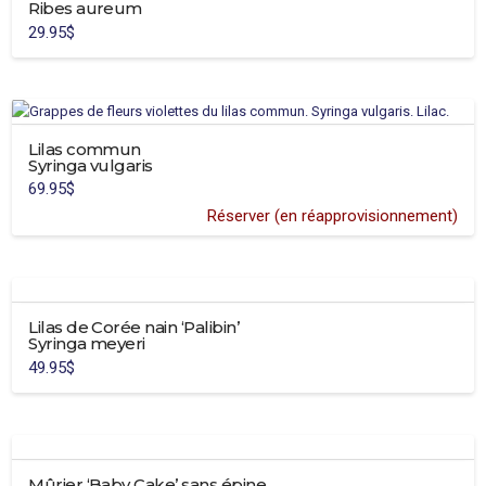
Ribes aureum
29.95
$
Lilas commun
Syringa vulgaris
69.95
$
Réserver (en réapprovisionnement)
Lilas de Corée nain ‘Palibin’
Syringa meyeri
49.95
$
Mûrier ‘Baby Cake’ sans épine