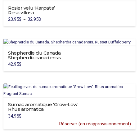
Rosier velu ‘Karpatia’
Rosa villosa
23.95
$
32.95
$
Plage
–
de
Ce
prix :
23.95$
produit
à
32.95$
a
plusieurs
variations.
Shepherdie du Canada
Shepherdia canadensis
Les
42.95
$
options
peuvent
être
choisies
sur
la
Sumac aromatique ‘Grow-Low’
page
Rhus aromatica
du
34.95
$
produit
Réserver (en réapprovisionnement)