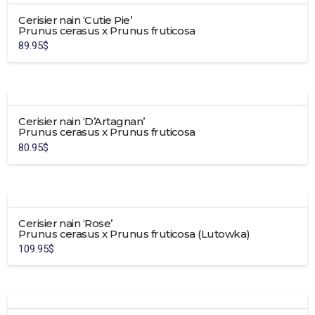
plusieurs
Cerisier nain ‘Cutie Pie’
variations.
Prunus cerasus x Prunus fruticosa
Les
89.95
$
options
peuvent
être
choisies
sur
Cerisier nain ‘D’Artagnan’
la
Prunus cerasus x Prunus fruticosa
page
80.95
$
du
produit
Cerisier nain ‘Rose’
Prunus cerasus x Prunus fruticosa (Lutowka)
109.95
$