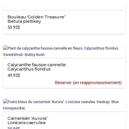
60.95$
a
sur
plusieurs
la
Bouleau ‘Golden Treasure’
variations.
page
Betula plettkey
Les
du
50.95
$
options
produit
peuvent
être
choisies
sur
la
Calycanthe fausse-cannelle
page
Calycanthus floridus
du
49.95
$
produit
Réserver (en réapprovisionnement)
Camerisier ‘Aurora’
Lonicera caerulea
35.95
$