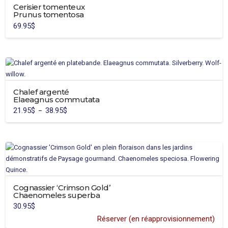
Cerisier tomenteux
Prunus tomentosa
69.95
$
Chalef argenté
Elaeagnus commutata
21.95
$
38.95
$
Plage
–
de
Ce
prix :
21.95$
produit
à
38.95$
a
plusieurs
variations.
Les
Cognassier ‘Crimson Gold’
options
Chaenomeles superba
peuvent
30.95
$
être
Réserver (en réapprovisionnement)
choisies