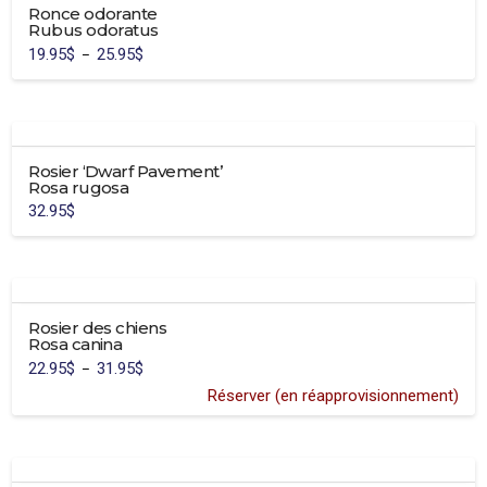
Ronce odorante
Rubus odoratus
19.95
$
25.95
$
Plage
–
de
Ce
prix :
19.95$
produit
à
25.95$
a
plusieurs
Rosier ‘Dwarf Pavement’
variations.
Rosa rugosa
Les
32.95
$
options
peuvent
être
choisies
sur
Rosier des chiens
la
Rosa canina
page
22.95
$
31.95
$
Plage
–
de
du
prix :
Réserver (en réapprovisionnement)
22.95$
produit
Ce
à
31.95$
produit
a
plusieurs