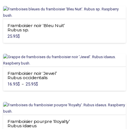
à
être
26.95$
a
choisies
plusieurs
sur
variations.
la
Framboisier noir ‘Bleu Nuit’
Les
page
Rubus sp.
options
du
25.95
$
peuvent
produit
être
choisies
sur
la
page
Framboisier noir ‘Jewel’
du
Rubus occidentalis
produit
16.95
$
25.95
$
Plage
–
de
Ce
prix :
16.95$
produit
à
25.95$
a
plusieurs
variations.
Framboisier pourpre ‘Royalty’
Les
Rubus idaeus
options