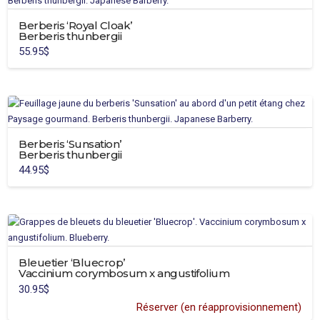
Berberis ‘Royal Cloak’
Berberis thunbergii
55.95
$
Berberis ‘Sunsation’
Berberis thunbergii
44.95
$
Bleuetier ‘Bluecrop’
Vaccinium corymbosum x angustifolium
30.95
$
Réserver (en réapprovisionnement)
Ce