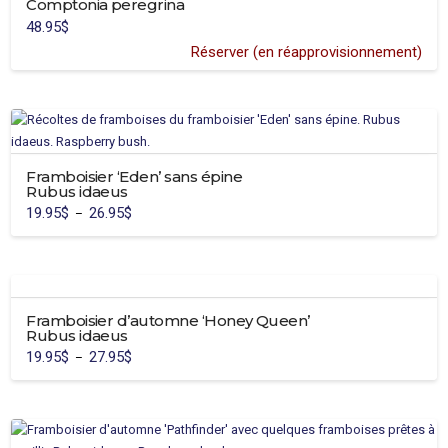
Comptonia peregrina
48.95
$
Réserver (en réapprovisionnement)
Framboisier ‘Eden’ sans épine
Rubus idaeus
19.95
$
26.95
$
Plage
–
de
Ce
prix :
19.95$
produit
à
26.95$
a
plusieurs
Framboisier d’automne ‘Honey Queen’
variations.
Rubus idaeus
Les
19.95
$
27.95
$
Plage
–
options
de
Ce
prix :
peuvent
19.95$
produit
à
être
27.95$
a
choisies
plusieurs