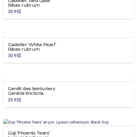
Gadelier ‘Red Lake’
Ribes rubrum
30.95
$
Ce
produit
a
plusieurs
Gadelier ‘White Pearl’
variations.
Ribes rubrum
Les
30.95
$
options
Ce
peuvent
produit
être
a
choisies
plusieurs
sur
Genêt des teinturiers
variations.
la
Genista tinctoria
Les
page
29.95
$
options
du
peuvent
produit
être
choisies
sur
Goji ‘Phoenix Tears’
la