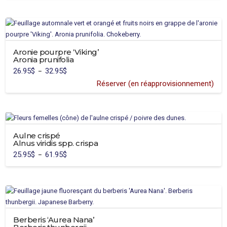
être
choisies
sur
la
page
Aronie pourpre ‘Viking’
du
Aronia prunifolia
produit
26.95
$
32.95
$
Plage
–
de
prix :
Réserver (en réapprovisionnement)
26.95$
Ce
à
32.95$
produit
a
plusieurs
variations.
Aulne crispé
Alnus viridis spp. crispa
Les
25.95
$
61.95
$
Plage
–
options
de
Ce
prix :
peuvent
25.95$
produit
à
être
61.95$
a
choisies
plusieurs
sur
variations.
la
Berberis ‘Aurea Nana’
Les
page