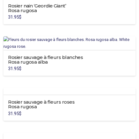
Rosier nain ‘Geordie Giant’
variations.
Rosa rugosa
Les
31.95
$
options
peuvent
être
choisies
sur
la
Rosier sauvage à fleurs blanches
page
Rosa rugosa alba
du
31.95
$
produit
Rosier sauvage à fleurs roses
Rosa rugosa
31.95
$