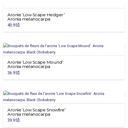
sur
la
Aronie ‘Low Scape Hedger’
page
Aronia melanocarpa
du
40.95
$
produit
Aronie ‘Low Scape Mound’
Aronia melanocarpa
36.95
$
Ce
produit
a
plusieurs
variations.
Aronie ‘Low Scape Snowfire’
Les
Aronia melanocarpa
options
39.95
$
peuvent