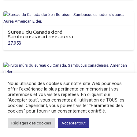
être
choisies
sur
la
page
Sureau du Canada doré
du
Sambucus canadensis aurea
produit
27.95
$
Sureau nain ‘Scotia’
Nous utilisons des cookies sur notre site Web pour vous
Sambucus canadensis
offrir l'expérience la plus pertinente en mémorisant vos
28.95
$
préférences et vos visites répétées. En cliquant sur
"Accepter tout", vous consentez à l'utilisation de TOUS les
cookies. Cependant, vous pouvez visiter "Paramètres des
cookies" pour fournir un consentement contrôlé.
Réglages des cookies
Accepter tout
Sureau noir ‘Black Tower’