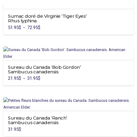
Sumac doré de Virginie ‘Tiger Eyes’
Rhus typhina
51.95
$
72.95
$
Plage
–
de
Ce
prix :
51.95$
produit
à
72.95$
a
plusieurs
variations.
Sureau du Canada ‘Bob Gordon’
Les
Sambucus canadensis
options
21.95
$
31.95
$
Plage
–
peuvent
de
Ce
prix :
être
21.95$
produit
à
choisies
31.95$
a
sur
plusieurs
la
variations.
page
Sureau du Canada ‘Ranch’
Les
du
Sambucus canadensis
options
produit
31.95
$
peuvent