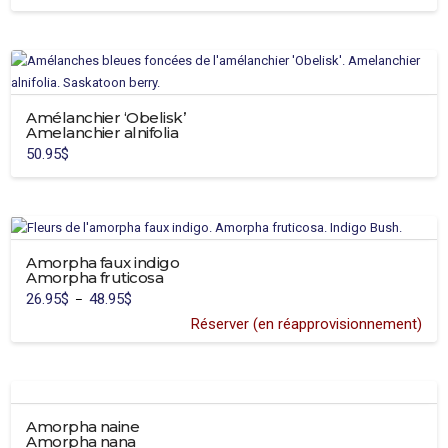
Ce
peuvent
produit
être
a
choisies
plusieurs
sur
variations.
la
Amélanchier ‘Obelisk’
Les
page
Amelanchier alnifolia
options
du
50.95
$
peuvent
produit
Ce
être
produit
choisies
a
sur
plusieurs
la
variations.
Amorpha faux indigo
page
Amorpha fruticosa
Les
du
26.95
$
48.95
$
Plage
–
options
de
produit
prix :
Réserver (en réapprovisionnement)
peuvent
26.95$
à
être
48.95$
choisies
sur
la
Amorpha naine
page
Amorpha nana