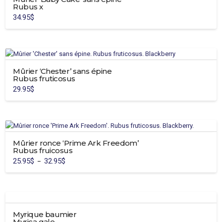
Rubus x
34.95
$
Mûrier ‘Chester’ sans épine
Rubus fruticosus
29.95
$
Ce
produit
a
plusieurs
variations.
Mûrier ronce ‘Prime Ark Freedom’
Rubus fruicosus
Les
25.95
$
32.95
$
Plage
–
options
de
Ce
prix :
peuvent
25.95$
produit
à
être
32.95$
a
choisies
plusieurs
sur
Myrique baumier
variations.
la
Myrica gale