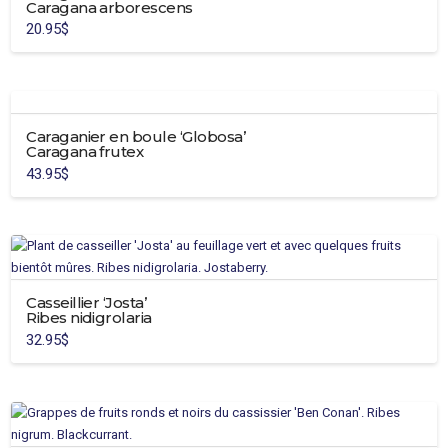
Caragana arborescens
20.95
$
Caraganier en boule ‘Globosa’
Caragana frutex
43.95
$
Casseillier ‘Josta’
Ribes nidigrolaria
32.95
$