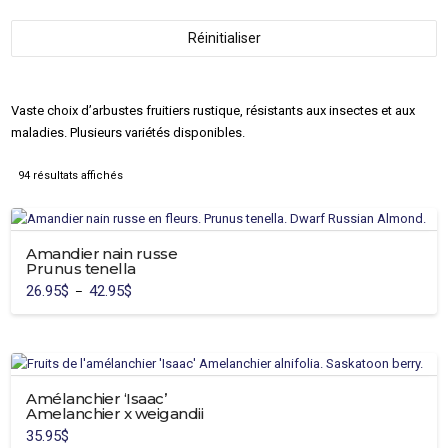
Réinitialiser
Vaste choix d’arbustes fruitiers rustique, résistants aux insectes et aux
maladies. Plusieurs variétés disponibles.
94 résultats affichés
Amandier nain russe
Prunus tenella
26.95
$
42.95
$
Plage
–
de
Ce
prix :
26.95$
produit
à
42.95$
a
plusieurs
variations.
Amélanchier ‘Isaac’
Amelanchier x weigandii
Les
35.95
$
options