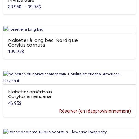
Les
page
33.95
$
39.95
$
Plage
–
options
de
du
Ce
prix :
peuvent
33.95$
produit
produit
à
être
39.95$
a
choisies
plusieurs
sur
variations.
Noisetier à long bec ‘Nordique’
la
Corylus cornuta
Les
page
109.95
$
options
du
peuvent
produit
être
choisies
sur
la
Noisetier américain
page
Corylus americana
du
46.95
$
produit
Réserver (en réapprovisionnement)