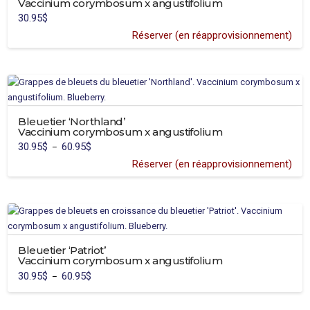
Vaccinium corymbosum x angustifolium
30.95
$
Réserver (en réapprovisionnement)
Ce
produit
a
plusieurs
variations.
Bleuetier ‘Northland’
Les
Vaccinium corymbosum x angustifolium
options
30.95
$
60.95
$
Plage
–
peuvent
de
prix :
Réserver (en réapprovisionnement)
être
30.95$
Ce
à
choisies
60.95$
produit
sur
a
la
plusieurs
page
variations.
du
Bleuetier ‘Patriot’
Les
produit
Vaccinium corymbosum x angustifolium
options
30.95
$
60.95
$
Plage
–
peuvent
de
Ce
prix :
être
30.95$
produit
à
choisies