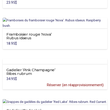
23.95
$
peuvent
être
choisies
sur
la
page
Framboisier rouge ‘Nova’
du
Rubus idaeus
produit
18.95
$
Gadelier ‘Pink Champagne’
Ribes rubrum
34.95
$
Réserver (en réapprovisionnement)