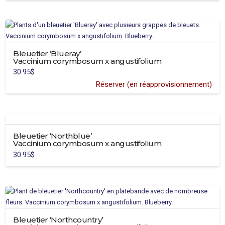
produit
a
plusieurs
variations.
Bleuetier ‘Blueray’
Les
Vaccinium corymbosum x angustifolium
options
30.95
$
peuvent
Réserver (en réapprovisionnement)
être
choisies
sur
la
page
Bleuetier ‘Northblue’
du
Vaccinium corymbosum x angustifolium
produit
30.95
$
Bleuetier ‘Northcountry’