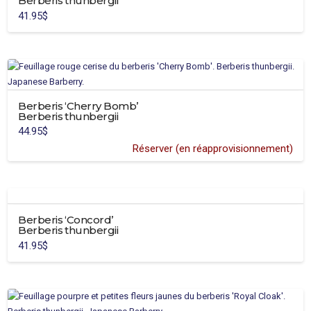
Berberis thunbergii
options
du
41.95
$
peuvent
produit
être
choisies
sur
la
page
Berberis ‘Cherry Bomb’
du
Berberis thunbergii
produit
44.95
$
Réserver (en réapprovisionnement)
Berberis ‘Concord’
Berberis thunbergii
41.95
$