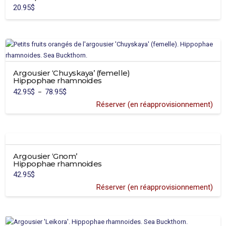
du
20.95
$
produit
Argousier ‘Chuyskaya’ (femelle)
Hippophae rhamnoides
42.95
$
78.95
$
Plage
–
de
prix :
Réserver (en réapprovisionnement)
42.95$
Ce
à
78.95$
produit
a
plusieurs
Argousier ‘Gnom’
variations.
Hippophae rhamnoides
Les
42.95
$
options
Réserver (en réapprovisionnement)
peuvent
être
choisies
sur