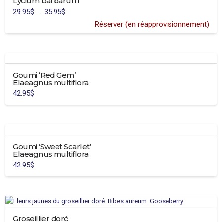
Lycium barbarum
page
29.95
$
35.95
$
Plage
–
de
du
prix :
Réserver (en réapprovisionnement)
29.95$
produit
Ce
à
35.95$
produit
a
plusieurs
Goumi ‘Red Gem’
variations.
Elaeagnus multiflora
Les
42.95
$
options
peuvent
être
choisies
sur
Goumi ‘Sweet Scarlet’
la
Elaeagnus multiflora
page
42.95
$
du
produit
Groseillier doré