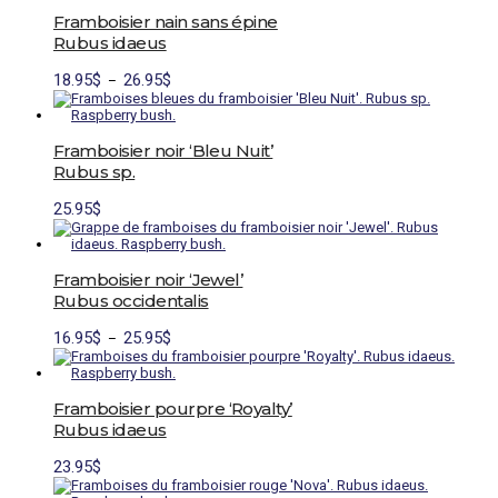
produit
à
page
a
Framboisier nain sans épine
27.95$
du
plusieurs
Rubus idaeus
produit
variations.
Les
Plage
Ce
18.95
$
26.95
$
–
options
de
produit
peuvent
prix :
a
être
18.95$
plusieurs
choisies
à
variations.
Framboisier noir ‘Bleu Nuit’
sur
26.95$
Les
la
Rubus sp.
options
page
peuvent
du
25.95
$
être
produit
choisies
sur
la
Framboisier noir ‘Jewel’
page
du
Rubus occidentalis
produit
Plage
Ce
16.95
$
25.95
$
–
de
produit
prix :
a
16.95$
plusieurs
à
variations.
Framboisier pourpre ‘Royalty’
25.95$
Les
Rubus idaeus
options
peuvent
23.95
$
être
choisies