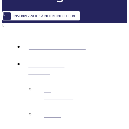
INSCRIVEZ-VOUS À NOTRE INFOLETTRE
AMÉNAGEMENT
ACHAT EN
LIGNE
←
RETOUR
VOIR
TOUT