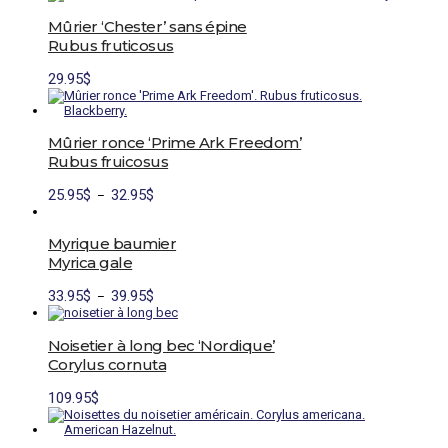
Mûrier ‘Chester’ sans épine
Rubus fruticosus
Ce
29.95
$
produit
a
plusieurs
variations.
Mûrier ronce ‘Prime Ark Freedom’
Les
Rubus fruicosus
options
peuvent
Plage
Ce
25.95
$
32.95
$
être
–
de
produit
choisies
prix :
a
sur
25.95$
plusieurs
Myrique baumier
la
à
variations.
page
Myrica gale
32.95$
Les
du
options
produit
Plage
Ce
33.95
$
39.95
$
–
peuvent
de
produit
être
prix :
a
choisies
33.95$
plusieurs
sur
Noisetier à long bec ‘Nordique’
à
variations.
la
Corylus cornuta
39.95$
Les
page
options
du
109.95
$
peuvent
produit
être
choisies
sur