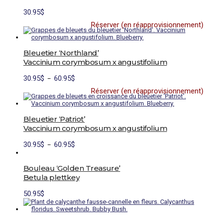
30.95
$
Réserver (en réapprovisionnement)
Ce
produit
a
plusieurs
Bleuetier ‘Northland’
variations.
Vaccinium corymbosum x angustifolium
Les
options
Plage
30.95
$
60.95
$
–
peuvent
de
être
Réserver (en réapprovisionnement)
prix :
choisies
Ce
30.95$
sur
produit
à
la
a
60.95$
page
plusieurs
Bleuetier ‘Patriot’
du
variations.
Vaccinium corymbosum x angustifolium
produit
Les
options
Plage
Ce
30.95
$
60.95
$
–
peuvent
de
produit
être
prix :
a
choisies
30.95$
plusieurs
Bouleau ‘Golden Treasure’
sur
à
variations.
la
Betula plettkey
60.95$
Les
page
options
du
50.95
$
peuvent
produit
être
choisies
sur