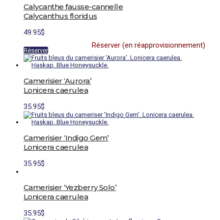
Calycanthe fausse-cannelle
la
page
Calycanthus floridus
du
produit
49.95
$
Réserver (en réapprovisionnement)
Réserver
Camerisier ‘Aurora’
Lonicera caerulea
35.95
$
Camerisier ‘Indigo Gem’
Lonicera caerulea
35.95
$
Camerisier ‘Yezberry Solo’
Lonicera caerulea
35.95
$