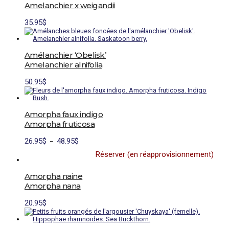
Les
Amelanchier x weigandii
options
peuvent
Ce
35.95
$
être
produit
choisies
a
sur
plusieurs
la
variations.
Amélanchier ‘Obelisk’
page
Les
du
Amelanchier alnifolia
options
produit
peuvent
Ce
50.95
$
être
produit
choisies
a
sur
plusieurs
la
variations.
Amorpha faux indigo
page
Les
du
Amorpha fruticosa
options
produit
peuvent
Plage
26.95
$
48.95
$
être
–
de
choisies
Réserver (en réapprovisionnement)
prix :
sur
26.95$
la
à
page
Amorpha naine
48.95$
du
Amorpha nana
produit
20.95
$