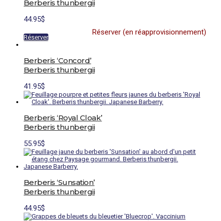
Berberis thunbergii
produit
44.95
$
Réserver (en réapprovisionnement)
Réserver
Berberis ‘Concord’
Berberis thunbergii
41.95
$
Berberis ‘Royal Cloak’
Berberis thunbergii
55.95
$
Berberis ‘Sunsation’
Berberis thunbergii
44.95
$