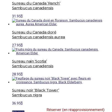
à
variations.
Sureau du Canada ‘Ranch’
page
31.95$
Les
du
Sambucus canadensis
options
produit
peuvent
31.95
$
être
choisies
sur
la
Sureau du Canada doré
page
du
Sambucus canadensis aurea
produit
27.95
$
Sureau nain ‘Scotia’
Sambucus canadensis
28.95
$
Sureau noir ‘Black Tower’
Sambucus nigra
36.95
$
Réserver (en réapprovisionnement)