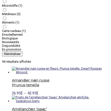
Microtrèfle
(1)
Matériaux
(5)
Aliments
(1)
Carte-cadeau
(1)
Ensoleillement
Biologique
Nouveautés
Disponibilité
En promotion
Réinitialiser
94 résultats affichés
Amandier nain russe
Prunus tenella
Plage
Ce
26.95
$
42.95
$
–
de
produit
prix :
a
26.95$
plusieurs
à
variations.
Amélanchier ‘Isaac’
42.95$