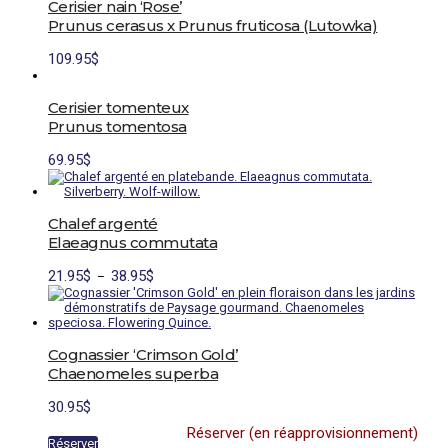
Cerisier nain ‘Rose’
Prunus cerasus x Prunus fruticosa (Lutowka)
109.95
$
Cerisier tomenteux
Prunus tomentosa
69.95
$
Chalef argenté
Elaeagnus commutata
Plage
Ce
21.95
$
38.95
$
–
de
produit
prix :
a
21.95$
plusieurs
à
variations.
38.95$
Les
Cognassier ‘Crimson Gold’
options
Chaenomeles superba
peuvent
être
30.95
$
choisies
sur
Réserver (en réapprovisionnement)
la
Réserver