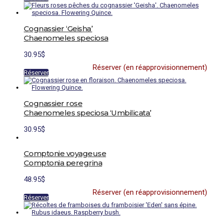
page
du
produit
Cognassier ‘Geisha’
Chaenomeles speciosa
30.95
$
Réserver (en réapprovisionnement)
Réserver
Cognassier rose
Chaenomeles speciosa ‘Umbilicata’
30.95
$
Comptonie voyageuse
Comptonia peregrina
48.95
$
Réserver (en réapprovisionnement)
Réserver