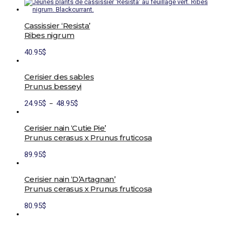
Cassissier ‘Resista’
Ribes nigrum
40.95
$
Cerisier des sables
Prunus besseyi
Plage
Ce
24.95
$
48.95
$
–
de
produit
prix :
a
24.95$
plusieurs
Cerisier nain ‘Cutie Pie’
à
variations.
Prunus cerasus x Prunus fruticosa
48.95$
Les
options
89.95
$
peuvent
être
choisies
Cerisier nain ‘D’Artagnan’
sur
la
Prunus cerasus x Prunus fruticosa
page
du
80.95
$
produit