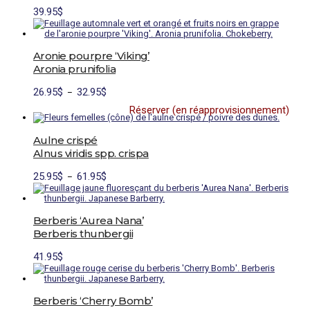
peuvent
39.95
$
être
choisies
sur
la
Aronie pourpre ‘Viking’
page
du
Aronia prunifolia
produit
Plage
26.95
$
32.95
$
–
de
Réserver (en réapprovisionnement)
prix :
Ce
26.95$
produit
à
a
Aulne crispé
32.95$
plusieurs
Alnus viridis spp. crispa
variations.
Les
Plage
Ce
25.95
$
61.95
$
–
options
de
produit
peuvent
prix :
a
être
25.95$
plusieurs
choisies
à
variations.
Berberis ‘Aurea Nana’
sur
61.95$
Les
la
Berberis thunbergii
options
page
peuvent
du
41.95
$
être
produit
choisies
sur
la
Berberis ‘Cherry Bomb’
page
du