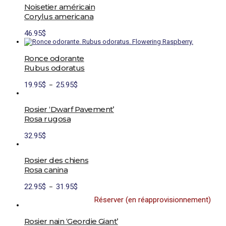
la
Noisetier américain
page
Corylus americana
du
produit
46.95
$
Ronce odorante
Rubus odoratus
Plage
Ce
19.95
$
25.95
$
–
de
produit
prix :
a
19.95$
plusieurs
Rosier ‘Dwarf Pavement’
à
variations.
Rosa rugosa
25.95$
Les
options
32.95
$
peuvent
être
choisies
Rosier des chiens
sur
la
Rosa canina
page
du
Plage
22.95
$
31.95
$
–
produit
de
Réserver (en réapprovisionnement)
prix :
Ce
22.95$
produit
à
a
Rosier nain ‘Geordie Giant’
31.95$