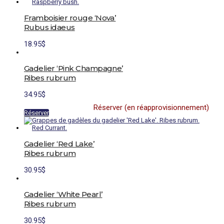
sur
la
Framboisier rouge ‘Nova’
page
du
Rubus idaeus
produit
18.95
$
Gadelier ‘Pink Champagne’
Ribes rubrum
34.95
$
Réserver (en réapprovisionnement)
Réserver
Gadelier ‘Red Lake’
Ribes rubrum
Ce
30.95
$
produit
a
plusieurs
Gadelier ‘White Pearl’
variations.
Ribes rubrum
Les
options
Ce
30.95
$
peuvent