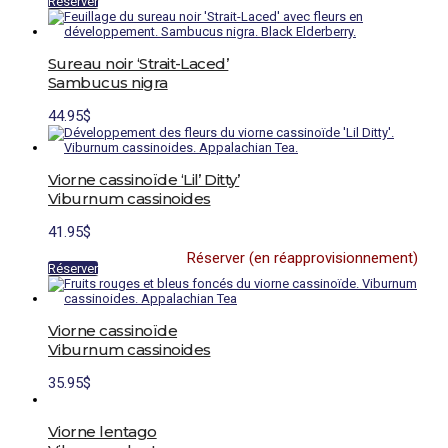
Réserver
Sureau noir ‘Strait-Laced’
Sambucus nigra
44.95
$
Viorne cassinoïde ‘Lil’ Ditty’
Viburnum cassinoides
41.95
$
Réserver (en réapprovisionnement)
Réserver
Viorne cassinoïde
Viburnum cassinoides
35.95
$
Viorne lentago