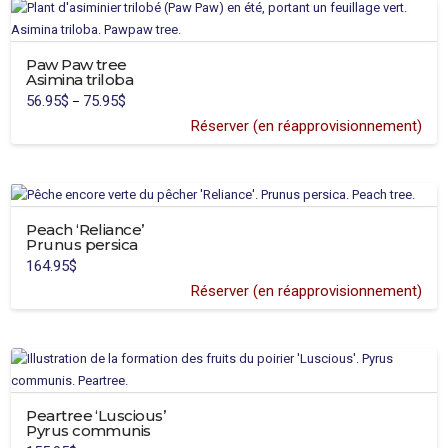
Paw Paw tree
Asimina triloba
56.95
$
75.95
$
Price
–
range:
56.95$
Réserver (en réapprovisionnement)
through
75.95$
Peach ‘Reliance’
Prunus persica
164.95
$
Réserver (en réapprovisionnement)
Peartree ‘Luscious’
Pyrus communis