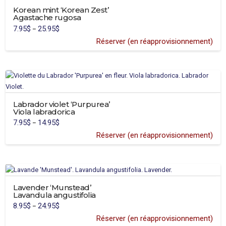
the
Korean mint ‘Korean Zest’
product
Agastache rugosa
page
7.95
$
25.95
$
Price
–
range:
7.95$
Réserver (en réapprovisionnement)
through
25.95$
Labrador violet ‘Purpurea’
Viola labradorica
7.95
$
14.95
$
Price
–
range:
7.95$
Réserver (en réapprovisionnement)
through
14.95$
Lavender ‘Munstead’
Lavandula angustifolia
8.95
$
24.95
$
Price
–
range:
8.95$
Réserver (en réapprovisionnement)
through