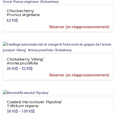
Chockecherry
Prunus virginiana
62.95
$
Réserver (en réapprovisionnement)
Chokeberry ‘Viking’
Aronia prunifolia
26.95
$
32.95
$
Price
–
range:
26.95$
Réserver (en réapprovisionnement)
through
32.95$
Coated microclover ‘Pipolina’
Trifolium repens
59.95
$
159.95
$
Price
–
range:
This