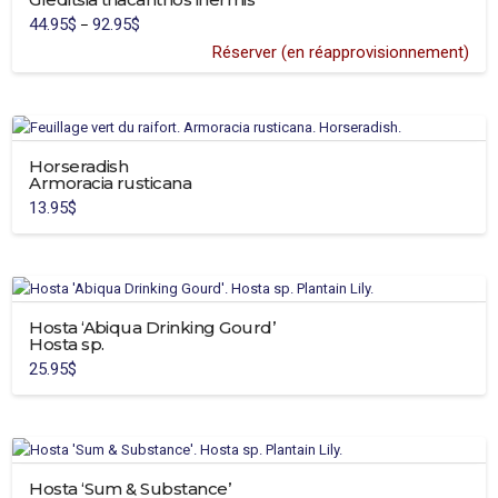
44.95
$
92.95
$
Price
–
range:
44.95$
Réserver (en réapprovisionnement)
through
This
92.95$
product
has
multiple
variants.
Horseradish
Armoracia rusticana
The
13.95
$
options
may
be
chosen
on
Hosta ‘Abiqua Drinking Gourd’
the
Hosta sp.
product
25.95
$
page
Hosta ‘Sum & Substance’