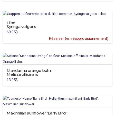
24.95$
Lilac
Syringa vulgaris
69.95
$
Réserver (en réapprovisionnement)
Mandarina orange balm
Melissa officinalis
13.95
$
Maximilian sunflower ‘Early Bird’