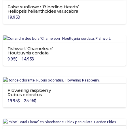
False sunflower ‘Bleeding Hearts’
Heliopsis helianthoides var.scabra
19.95
$
Fishwort ‘Chameleon’
Houttuynia cordata
9.95
$
14.95
$
Price
–
range:
This
9.95$
through
product
14.95$
has
multiple
variants.
Flowering raspberry
Rubus odoratus
The
19.95
$
25.95
$
Price
–
options
range:
This
19.95$
may
through
product
25.95$
be
has
chosen
multiple
on