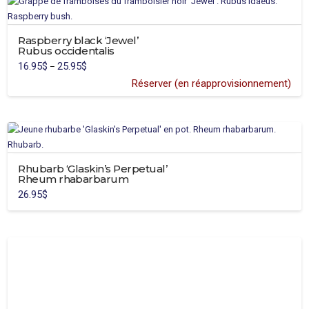
Raspberry black ‘Jewel’
Rubus occidentalis
16.95
$
25.95
$
Price
–
range:
16.95$
Réserver (en réapprovisionnement)
through
25.95$
Rhubarb ‘Glaskin’s Perpetual’
Rheum rhabarbarum
26.95
$