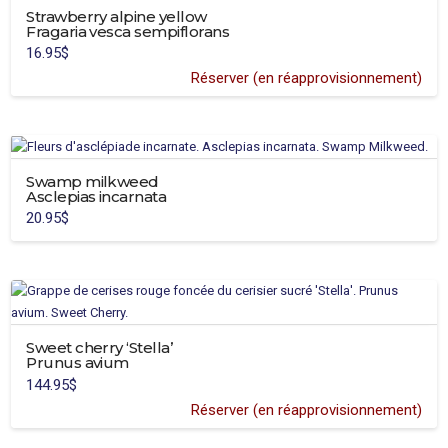
variants.
Strawberry alpine yellow
Fragaria vesca sempiflorans
The
16.95
$
options
Réserver (en réapprovisionnement)
may
be
chosen
on
the
Swamp milkweed
product
Asclepias incarnata
page
20.95
$
Sweet cherry ‘Stella’
Prunus avium
144.95
$
Réserver (en réapprovisionnement)