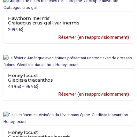
Hawthorn ‘Inermis’
Crataegus crus-galli var. inermis
209.95
$
Réserver (en réapprovisionnement)
Honey locust
Gleditsia triacanthos
44.95
$
96.95
$
Price
–
range:
44.95$
Réserver (en réapprovisionnement)
through
96.95$
Honey locust
Gleditsia triacanthos inermis