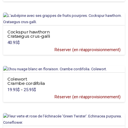
59.95$
through
product
159.95$
has
multiple
variants.
Cockspur hawthorn
The
Crataegus crus-galli
options
40.95
$
may
Réserver (en réapprovisionnement)
be
chosen
on
the
product
Colewort
page
Crambe cordifolia
19.95
$
25.95
$
Price
–
range:
19.95$
Réserver (en réapprovisionnement)
through
25.95$