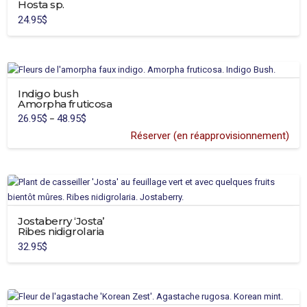
Hosta sp.
24.95
$
This
product
has
multiple
variants.
Indigo bush
Amorpha fruticosa
The
26.95
$
48.95
$
Price
–
options
range:
26.95$
Réserver (en réapprovisionnement)
may
through
This
48.95$
be
product
chosen
has
on
multiple
the
variants.
product
Jostaberry ‘Josta’
The
page
Ribes nidigrolaria
options
32.95
$
may
be
chosen
on