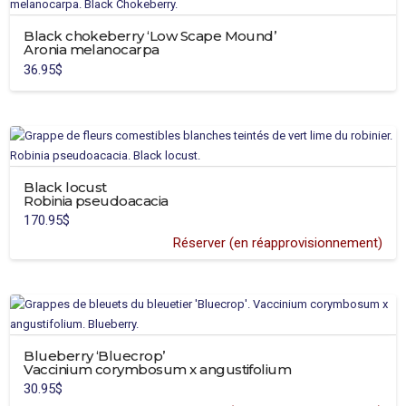
Black chokeberry ‘Low Scape Mound’
Aronia melanocarpa
36.95
$
This
product
has
multiple
variants.
Black locust
The
Robinia pseudoacacia
options
170.95
$
may
Réserver (en réapprovisionnement)
be
This
chosen
product
on
has
the
multiple
product
variants.
page
Blueberry ‘Bluecrop’
The
Vaccinium corymbosum x angustifolium
options
30.95
$
may