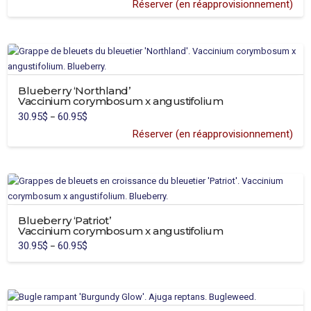
Réserver (en réapprovisionnement)
be
This
chosen
product
on
has
the
multiple
product
variants.
page
Blueberry ‘Northland’
The
Vaccinium corymbosum x angustifolium
options
30.95
$
60.95
$
Price
–
may
range:
30.95$
Réserver (en réapprovisionnement)
be
through
60.95$
chosen
on
the
product
page
Blueberry ‘Patriot’
Vaccinium corymbosum x angustifolium
30.95
$
60.95
$
Price
–
range:
This
30.95$
through
product
60.95$
has
multiple