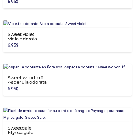
6.95
$
may
be
chosen
on
the
Sweet violet
product
Viola odorata
page
6.95
$
Sweet woodruff
Asperula odorata
6.95
$
This
product
has
multiple
variants.
Sweetgale
The
Myrica gale
options