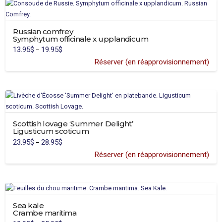
Russian comfrey
Symphytum officinale x upplandicum
13.95
$
19.95
$
Price
–
range:
13.95$
Réserver (en réapprovisionnement)
through
19.95$
Scottish lovage ‘Summer Delight’
Ligusticum scoticum
23.95
$
28.95
$
Price
–
range:
23.95$
Réserver (en réapprovisionnement)
through
28.95$
Sea kale
Crambe maritima