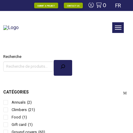
0
FR
SUBMIT A PROJECT
CONTACT US
Recherche
CATÉGORIES
Annuals
(2)
Climbers
(21)
Food
(1)
Gift card
(1)
Ground covers
(63)