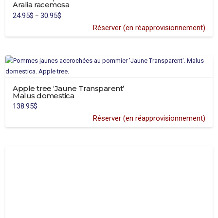
Aralia racemosa
24.95
$
30.95
$
Price
–
range:
24.95$
Réserver (en réapprovisionnement)
through
30.95$
Apple tree ‘Jaune Transparent’
Malus domestica
138.95
$
Réserver (en réapprovisionnement)