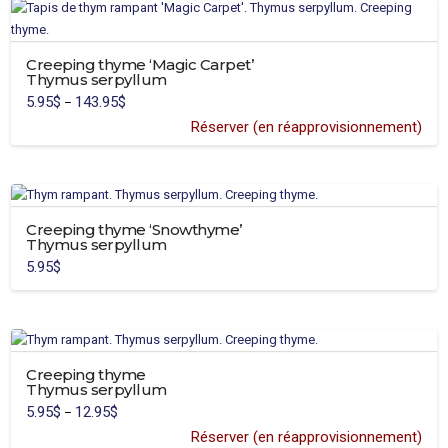
Creeping thyme ‘Magic Carpet’
Thymus serpyllum
5.95
$
143.95
$
Price
–
range:
5.95$
Réserver (en réapprovisionnement)
through
143.95$
Creeping thyme ‘Snowthyme’
Thymus serpyllum
5.95
$
Creeping thyme
Thymus serpyllum
5.95
$
12.95
$
Price
–
range:
5.95$
Réserver (en réapprovisionnement)
through