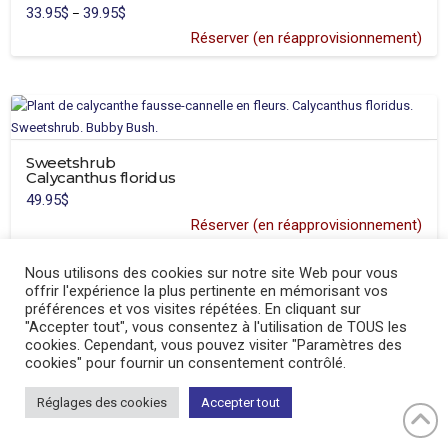
33.95
$
39.95
$
Price
–
may
range:
33.95$
Réserver (en réapprovisionnement)
be
through
39.95$
chosen
on
the
product
page
Sweetshrub
Calycanthus floridus
49.95
$
Réserver (en réapprovisionnement)
Nous utilisons des cookies sur notre site Web pour vous
offrir l'expérience la plus pertinente en mémorisant vos
préférences et vos visites répétées. En cliquant sur
"Accepter tout", vous consentez à l'utilisation de TOUS les
cookies. Cependant, vous pouvez visiter "Paramètres des
Water mint
cookies" pour fournir un consentement contrôlé.
Mentha aquatica ‘Citrata’
13.95
$
Réglages des cookies
Accepter tout