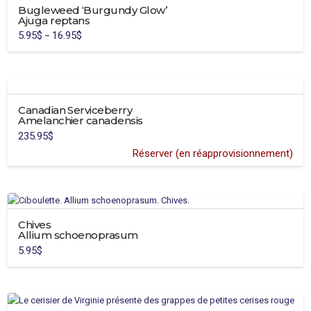
variants.
Bugleweed ‘Burgundy Glow’
Ajuga reptans
The
5.95
$
16.95
$
Price
–
options
range:
This
5.95$
may
through
product
16.95$
be
has
chosen
multiple
on
Canadian Serviceberry
variants.
the
Amelanchier canadensis
The
product
235.95
$
options
page
Réserver (en réapprovisionnement)
may
be
chosen
on
the
Chives
product
Allium schoenoprasum
page
5.95
$