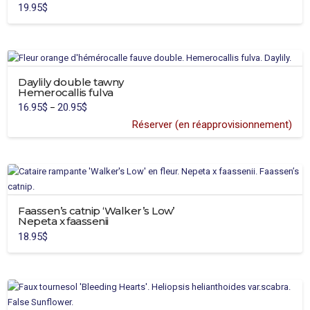
19.95
$
This
product
has
multiple
variants.
Daylily double tawny
Hemerocallis fulva
The
16.95
$
20.95
$
Price
–
options
range:
16.95$
Réserver (en réapprovisionnement)
may
through
20.95$
be
chosen
on
the
product
Faassen’s catnip ‘Walker’s Low’
page
Nepeta x faassenii
18.95
$