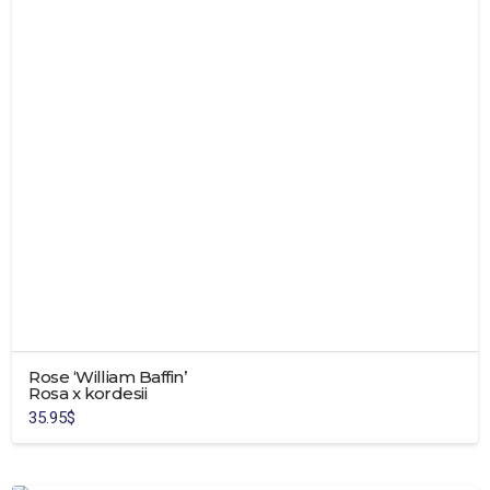
Rose ‘William Baffin’
Rosa x kordesii
35.95
$