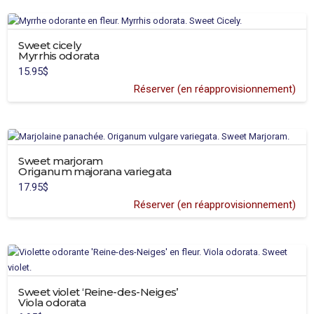
Sweet cicely
Myrrhis odorata
15.95
$
Réserver (en réapprovisionnement)
Sweet marjoram
Origanum majorana variegata
17.95
$
Réserver (en réapprovisionnement)
This
product
has
multiple
variants.
Sweet violet ‘Reine-des-Neiges’
The
Viola odorata
options