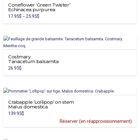
Coneflower ‘Green Twister’
Echinacea purpurea
17.95
$
25.95
$
Price
–
range:
This
17.95$
through
product
25.95$
has
multiple
variants.
Costmary
The
Tanacetum balsamita
options
26.95
$
may
be
chosen
on
the
Crabapple ‘Lollipop’ on stem
product
Malus domestica
page
139.95
$
Réserver (en réapprovisionnement)