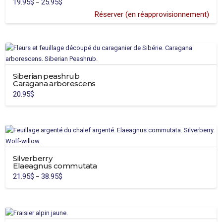
19.95
$
25.95
$
Price
–
range:
19.95$
Réserver (en réapprovisionnement)
through
25.95$
Siberian peashrub
Caragana arborescens
20.95
$
Silverberry
Elaeagnus commutata
21.95
$
38.95
$
Price
–
range:
This
21.95$
through
product
38.95$
has
multiple